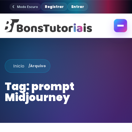
Registrar
Entrar
Modo Escuro
Abrir
menu
Inicio
/
Arquivo
Tag:
prompt
Midjourney