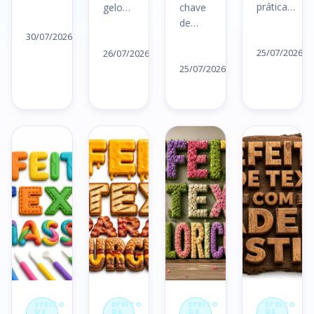
prática…
gelo…
chave
Ler
de…
Le
artigo
Ler
30/07/2026
Ler
ar
→
artigo
25/07/2026
26/07/2026
artigo
25/07/2026
→
→
→
EFEITO
EFEITO
EFEITO
EFEITO
DE
DE
DE
DE