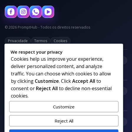
© 2026 PromptHub - Todos os direitos reservados
Privacidade
Termos
Cookies
We respect your privacy
Cookies help us improve your experience,
+
Categorias
deliver personalized content, and analyze
traffic. You can choose which cookies to allow
by clicking
Customize
. Click
Accept All
to
consent or
Reject All
to decline non-essential
+
Links uteis
cookies.
Customize
+
Reject All
Comunidade