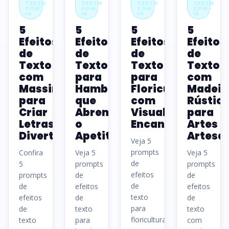
TEXTO
TEXTO
TEXTO
TEXTO
COM
COM
COM
COM
IA
IA
IA
IA
5
5
5
5
Efeitos
Efeitos
Efeitos
Efeitos
de
de
de
de
Texto
Texto
Texto
Texto
com
para
para
com
Massinha
Hamburguerias
Floriculturas
Madeir
para
que
com
Rústic
Criar
Abrem
Visual
para
Letras
o
Encantador
Artes
Divertidas
Apetite
Artesa
Veja 5
prompts
Confira
Veja 5
Veja 5
de
5
prompts
prompts
efeitos
prompts
de
de
de
de
efeitos
efeitos
texto
efeitos
de
de
para
de
texto
texto
floriculturas,
texto
para
com