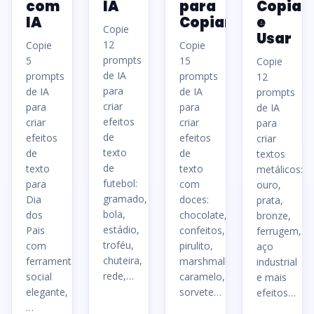
com
IA
para
Copiar
IA
Copiar
e
Copie
Usar
12
Copie
Copie
prompts
5
15
Copie
de IA
prompts
prompts
12
para
de IA
de IA
prompts
criar
para
para
de IA
efeitos
criar
criar
para
de
efeitos
efeitos
criar
texto
de
de
textos
de
texto
texto
metálicos:
futebol:
para
com
ouro,
gramado,
Dia
doces:
prata,
bola,
dos
chocolate,
bronze,
estádio,
Pais
confeitos,
ferrugem,
troféu,
com
pirulito,
aço
chuteira,
ferramentas,
marshmallow,
industrial
rede,…
social
caramelo,
e mais
elegante,
sorvete…
efeitos…
Ler
…