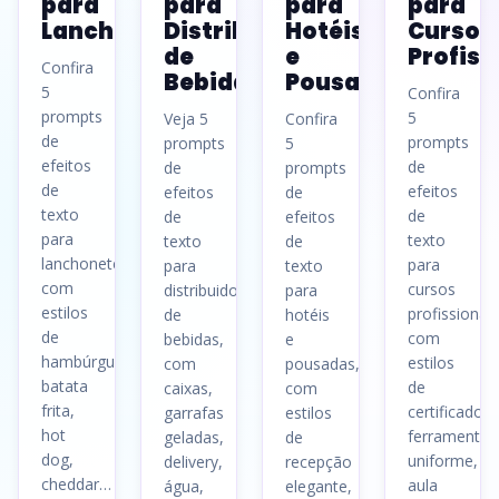
para
para
para
para
Lanchonetes
Distribuidoras
Hotéis
Cursos
de
e
Profiss
Confira
Bebidas
Pousadas
5
Confira
prompts
5
Veja 5
Confira
de
prompts
prompts
5
efeitos
de
de
prompts
de
efeitos
efeitos
de
texto
de
de
efeitos
para
texto
texto
de
lanchonetes,
para
para
texto
com
cursos
distribuidoras
para
estilos
profissionali
de
hotéis
de
com
bebidas,
e
hambúrguer,
estilos
com
pousadas,
batata
de
caixas,
com
frita,
certificado,
garrafas
estilos
hot
ferramentas
geladas,
de
dog,
uniforme,
delivery,
recepção
cheddar…
aula
água,
elegante,