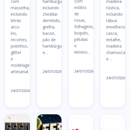
com
com
hamburguerias,
madeira
estilos
massinha,
incluindo
rústica,
de
incluindo
cheddar
incluindo
rosas,
letras
derretido,
tábua
folhagens,
arco-
grelha,
envelhecida,
buquês,
íris,
bacon,
casca,
pétalas
recortes,
pão de
entalhe,
e
potinhos,
hambúrguer
madeira
letreiro…
glitter
e…
chamuscada
e
e…
Ler
Ler
modelagem
Le
artigo
artigo
24/07/2026
artesanal.
24/07/2026
ar
→
24/07/2026
→
Ler
→
artigo
24/07/2026
→