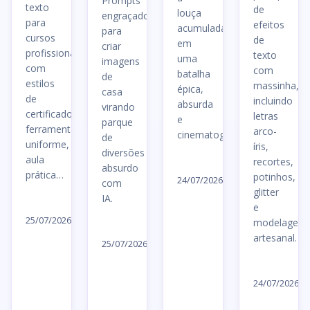
Prompts
texto
de
louça
engraçados
para
efeitos
acumulada
para
cursos
de
em
criar
profissionalizantes,
texto
uma
imagens
com
com
batalha
de
estilos
massinha,
épica,
casa
de
incluindo
absurda
virando
certificado,
letras
e
parque
ferramentas,
arco-
cinematográfica.
de
uniforme,
íris,
diversões
aula
recortes,
Ler
absurdo
prática…
potinhos,
artigo
24/07/2026
com
glitter
→
IA.
Ler
e
artigo
25/07/2026
modelagem
Ler
→
artesanal.
artigo
25/07/2026
→
Le
ar
24/07/2026
→