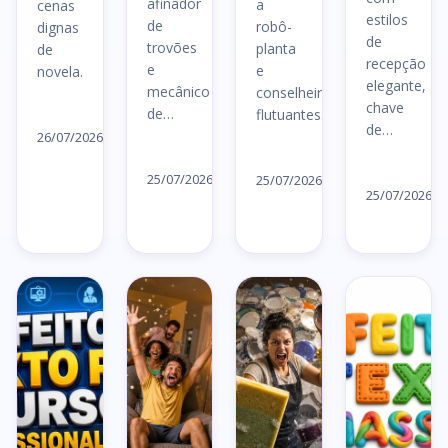
afinador
a
cenas
estilos
de
robô-
dignas
de
trovões
planta
de
recepção
e
e
novela.
elegante,
mecânico
conselheiros
chave
Ler
de…
flutuantes.
de…
artigo
26/07/2026
Ler
Ler
→
Le
artigo
25/07/2026
artigo
25/07/2026
ar
25/07/2026
→
→
→