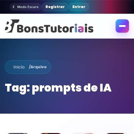
Registrar
Entrar
Modo Escuro
Abrir
menu
Inicio
/
Arquivo
Tag:
prompts de IA