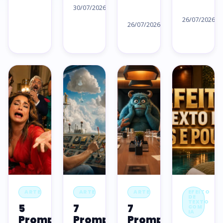
→
artigo
Le
30/07/2026
Ler
→
ar
26/07/2026
artigo
26/07/2026
→
→
ARTE
ARTE
ARTE
EFEITO
DE
TEXTO
5
7
7
COM
IA
Prompts
Prompts
Prompts