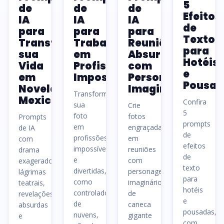
5
de
de
de
Efeitos
IA
IA
IA
de
para
para
para
Texto
Transformar
Trabalhar
Reuniões
para
sua
em
Absurdas
Hotéis
Vida
Profissões
com
e
em
Impossíveis
Personagens
Pousad
Novela
Imaginários
Transforme
Mexicana
Confira
sua
Crie
5
foto
fotos
Prompts
prompts
em
engraçadas
de IA
de
profissões
em
com
efeitos
impossíveis
reuniões
drama
de
e
com
exagerado,
texto
divertidas,
personagens
lágrimas
para
como
imaginários,
teatrais,
hotéis
controlador
de
revelações
e
de
caneca
absurdas
pousadas,
nuvens,
gigante
e
com