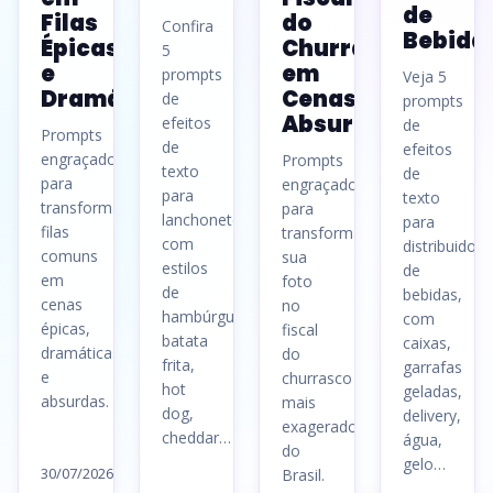
de
Filas
do
Confira
Bebida
Épicas
Churrasco
5
e
em
prompts
Veja 5
Dramáticas
Cenas
de
prompts
Absurdas
efeitos
de
Prompts
de
efeitos
engraçados
Prompts
texto
de
para
engraçados
para
texto
transformar
para
lanchonetes,
para
filas
transformar
com
distribuidora
comuns
sua
estilos
de
em
foto
de
bebidas,
cenas
no
hambúrguer,
com
épicas,
fiscal
batata
caixas,
dramáticas
do
frita,
garrafas
e
churrasco
hot
geladas,
absurdas.
mais
dog,
delivery,
exagerado
cheddar…
água,
Ler
do
gelo…
artigo
30/07/2026
Brasil.
Ler