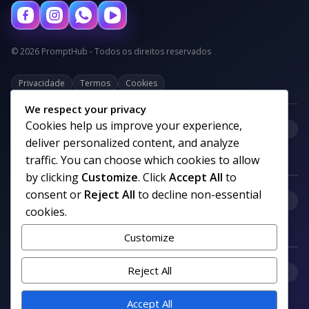
© 2026 PromptHub - Todos os direitos reservados
Privacidade
Termos
Cookies
We respect your privacy
Cookies help us improve your experience,
+
Categorias
deliver personalized content, and analyze
traffic. You can choose which cookies to allow
by clicking
Customize
. Click
Accept All
to
consent or
Reject All
to decline non-essential
+
Links uteis
cookies.
Customize
+
Reject All
Comunidade
Accept All