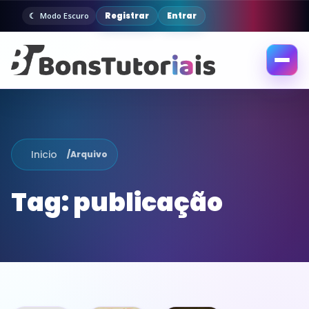
Registrar
Entrar
Modo Escuro
Abrir
menu
Inicio
/
Arquivo
Tag:
publicação