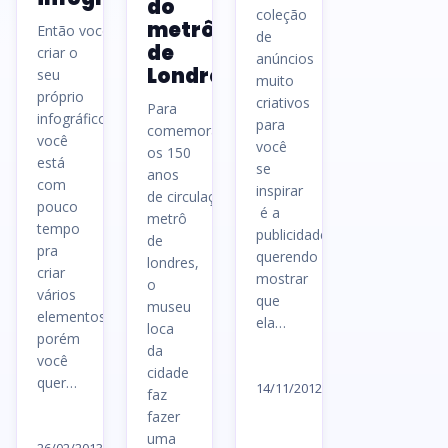
do
coleção
metrô
Então você quer
de
de
criar o
anúncios
Londres
seu
muito
próprio
criativos
Para
infográfico,
para
comemorar
você
você
os 150
está
se
anos
com
inspirar
de circulação do
pouco
é a
metrô
tempo
publicidade
de
pra
querendo
londres,
criar
mostrar
o
vários
que
museu
elementos,
ela…
loca
porém
da
você
Ler
cidade
quer…
artigo
14/11/2012
faz
→
fazer
Ler
uma