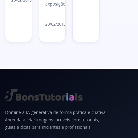
artigo
26/02/2013
exposição…
→
Ler
artigo
20/02/2013
→
Domine a IA generativa de forma prática e criativa.
Aprenda a criar imagens incríveis com tutoriais,
guias e dicas para iniciantes e profissionais.