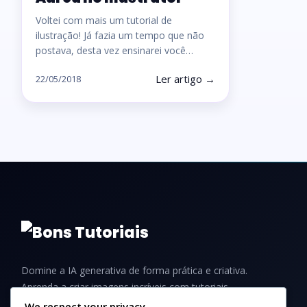
Voltei com mais um tutorial de
ilustração! Já fazia um tempo que não
postava, desta vez ensinarei você…
Ler artigo →
22/05/2018
Domine a IA generativa de forma prática e criativa.
Aprenda a criar imagens incríveis com tutoriais,
guias e dicas para iniciantes e profissionais.
We respect your privacy