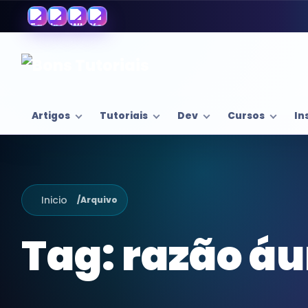
Artigos
Tutoriais
Dev
Cursos
In
Inicio
/
Arquivo
Tag:
razão áu