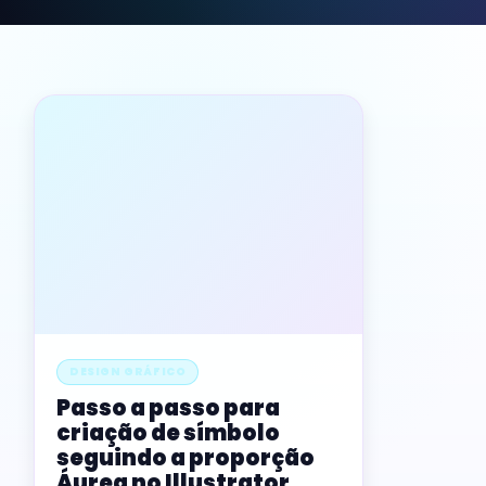
DESIGN GRÁFICO
Passo a passo para
criação de símbolo
seguindo a proporção
Áurea no Illustrator