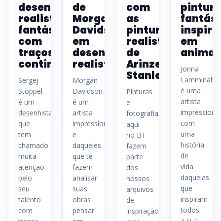
desenhos
de
com
pintur
realistas
Morgan
as
fantást
fantásticos
Davidson
pinturas
inspir
com
em
realistas
em
traços
desenhos
de
animai
contínuos
realistas
Arinze
Jonna
Stanley
Lamminaho
Sergej
Morgan
é uma
Stoppel
Davidson
Pinturas
artista
é um
é um
e
impressiona
desenhista
artista
fotografias
com
que
impressionante
aqui
uma
tem
e
no BT
história
chamado
daqueles
fazem
de
muita
que te
parte
vida
atenção
fazem
dos
daquelas
pelo
analisar
nossos
que
seu
suas
arquivos
inspiram
talento
obras
de
todos
com
pensar
inspiração,
a sua