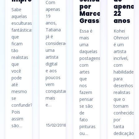
Com
por
apenas
apenas
Sabe
Marco
22
19
aquelas
Grassi
anos
anos,
esculturas
Tatiana
fantásticas
Essa é
Kohei
já é
que
mais
Ohmori
considerada
ficam
uma
é um
uma
tão
daquelas
artista
artista
realistas
postagens
incrível,
digital
que
com
com
e aos
você
artes
habilidade
poucos
pode
que
para
vem
até
nos
desenhos
conquistando
mesmo
fazem
realistas
mais
se
pensar
que o
e…
confundir?!
se são
tornam
Pois
de
conhecido
Ler
assim
fato
por
artigo
15/02/2018
são…
pinturas
tanta
→
ou…
dedicação…
Ler