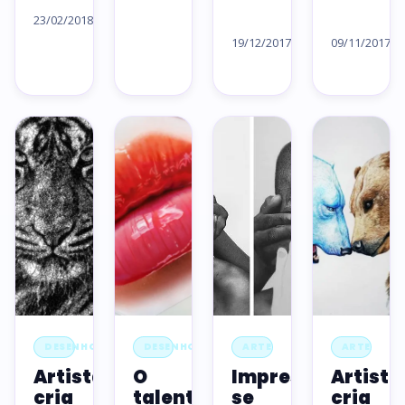
artigo
23/02/2018
Ler
Le
→
artigo
ar
19/12/2017
09/11/2017
→
→
DESENHOS
DESENHOS
ARTE
ARTE
Artista
O
Impressione-
Artista
cria
talento
se
cria