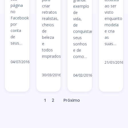
página
criar
ao ser
exemplo
no
retratos
visto
de
Facebook
realistas,
enquanto
vida,
por
cheios
modela
de
conta
de
e cria
conquistar
de
beleza
as
seus
seus…
e
suas…
sonhos
todos
e de
Ler
Le
inspirados…
como…
artigo
04/07/2016
ar
21/01/2016
Ler
Ler
→
→
artigo
30/03/2016
artigo
04/02/2016
→
→
1
2
Próximo
Paginação
de
posts