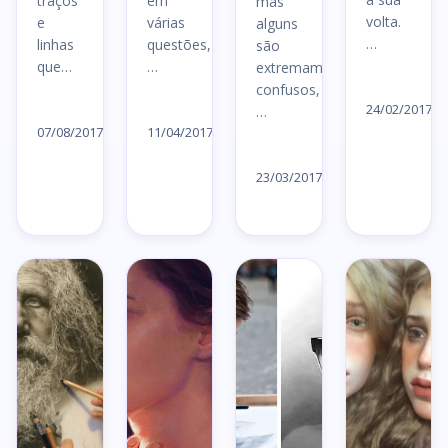
traços
em
mas
volta.
e
várias
alguns
…
linhas
questões,
são
que…
…
extremamente
Le
confusos,
Ler
Ler
ar
24/02/2017
…
artigo
artigo
07/08/2017
11/04/2017
→
Ler
→
→
artigo
23/03/2017
→