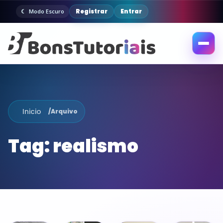
Registrar
Entrar
Modo Escuro
Abrir
menu
Inicio
/
Arquivo
Tag:
realismo