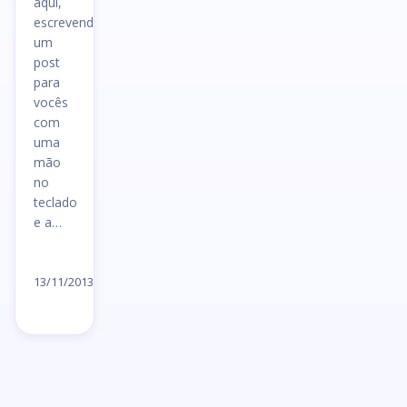
aqui,
escrevendo
um
post
para
vocês
com
uma
mão
no
teclado
e a…
Ler
artigo
13/11/2013
→