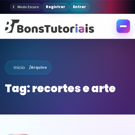
Registrar
Entrar
Modo Escuro
Abrir
menu
Inicio
/
Arquivo
Tag:
recortes e arte