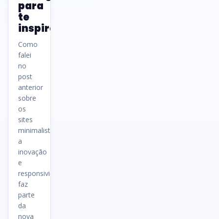
para
te
inspirar
Como
falei
no
post
anterior
sobre
os
sites
minimalistas,
a
inovação
e
responsividade
faz
parte
da
nova