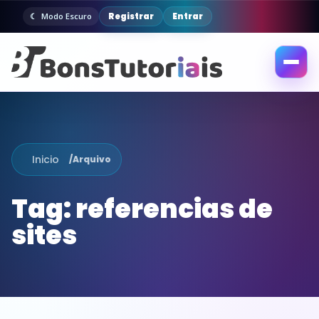
Registrar
Entrar
Modo Escuro
Abrir
menu
Inicio
/
Arquivo
Tag:
referencias de
sites