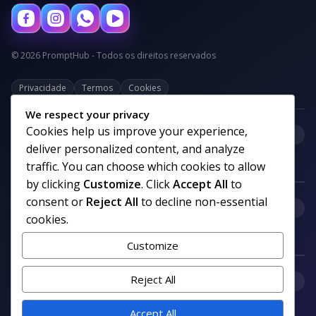
© 2026 PromptHub - Todos os direitos reservados
Privacidade
Termos
Cookies
We respect your privacy
Cookies help us improve your experience,
+
Categorias
deliver personalized content, and analyze
traffic. You can choose which cookies to allow
by clicking
Customize
. Click
Accept All
to
consent or
Reject All
to decline non-essential
+
Links uteis
cookies.
Customize
+
Reject All
Comunidade
Accept All