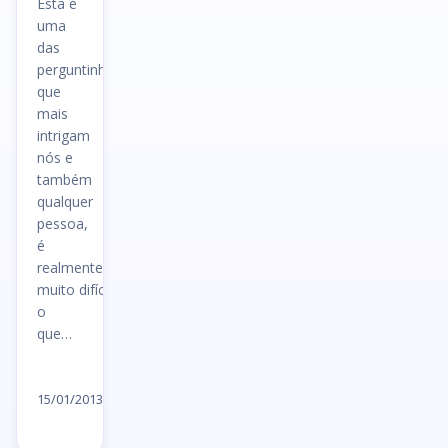
Esta é
uma
das
perguntinhas
que
mais
intrigam
nós e
também
qualquer
pessoa,
é
realmente
muito difícil dizer
o
que…
Ler
artigo
15/01/2013
→