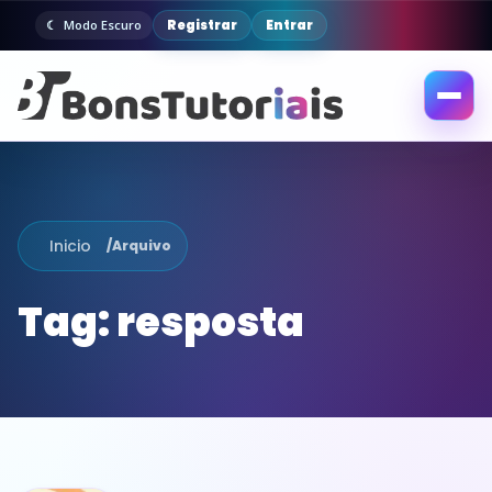
Registrar
Entrar
Modo Escuro
Abrir
menu
Inicio
/
Arquivo
Tag:
resposta