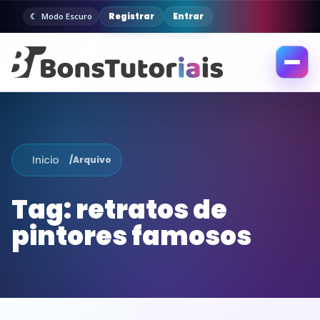
Registrar
Entrar
Modo Escuro
Abrir
menu
Inicio
/
Arquivo
Tag:
retratos de
pintores famosos