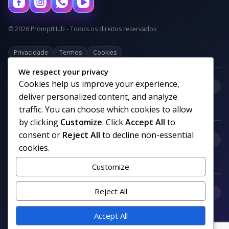
© 2026 PromptHub - Todos os direitos reservados
Privacidade
Termos
Cookies
We respect your privacy
Cookies help us improve your experience,
+
Categorias
deliver personalized content, and analyze
traffic. You can choose which cookies to allow
by clicking
Customize
. Click
Accept All
to
consent or
Reject All
to decline non-essential
+
Links uteis
cookies.
Customize
+
Reject All
Comunidade
Accept All