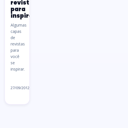
revistas
para
inspiração
Algumas
capas
de
revistas
para
você
se
inspirar.
Ler
artigo
27/09/2012
→