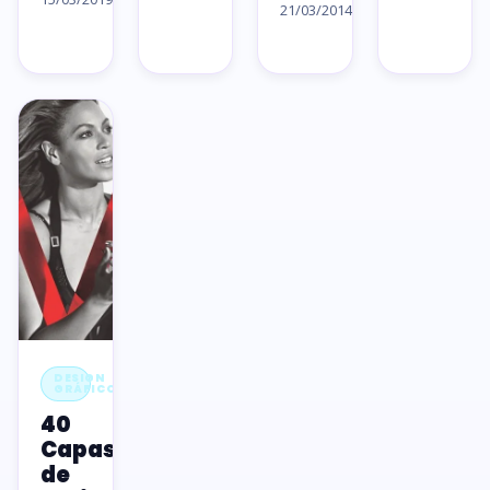
artigo
21/03/2014
→
→
DESIGN
GRÁFICO
40
Capas
de