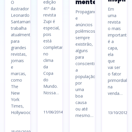
mente
edição
O
41ª da
ilustrador
Em
Propagandas
revista
Leonardo
uma
e
Zupi é
Santamaria
revista
anúncios
especial,
trabalha
o mais
polêmicos
pois
atualmente
importante
sempre
está
para
é a
existirão,
completamente
grandes
capa,
alguns
no
revistas,
ela
para
clima
jornais
que
conscientizar
da
e
vai ser
a
Copa
marcas,
o fator
população
do
como
primordial
por
Mundo.
The
na
uma
Nossa…
New
venda…
boa
York
causa
Ler
Le
Times,
ou até
artigo
11/06/2014
Hollywood…
ar
13/10/2012
mesmo…
→
→
Ler
Ler
artigo
15/03/2019