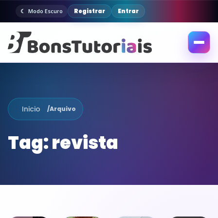
Registrar
Entrar
Modo Escuro
Abrir
menu
Inicio
/
Arquivo
Tag:
revista