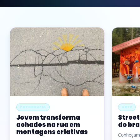
FOTOGRAFIA
ARTE
Jovem transforma
Street
achados na rua em
do bra
montagens criativas
Conheçam 