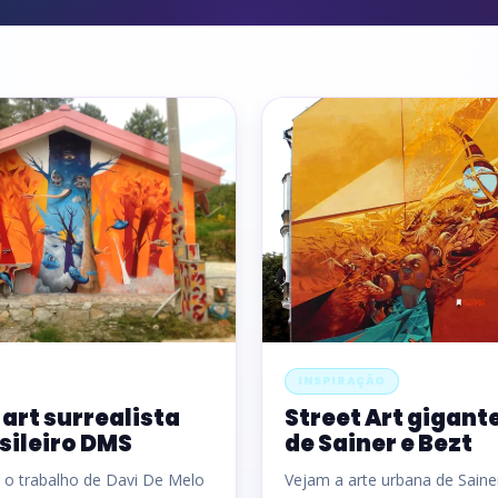
INSPIRAÇÃO
 art surrealista
Street Art gigant
sileiro DMS
de Sainer e Bezt
o trabalho de Davi De Melo
Vejam a arte urbana de Saine