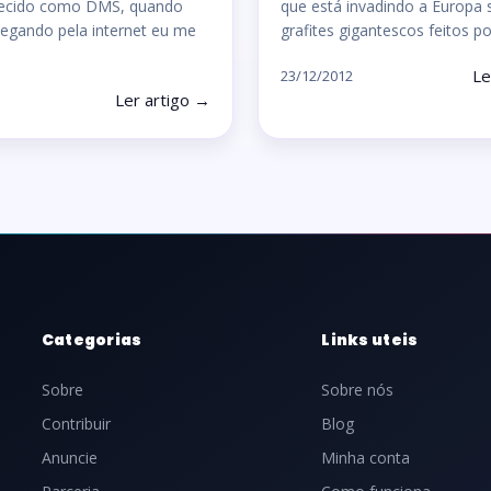
ecido como DMS, quando
que está invadindo a Europa 
egando pela internet eu me
grafites gigantescos feitos p
Le
23/12/2012
Ler artigo →
Categorias
Links uteis
Sobre
Sobre nós
Contribuir
Blog
Anuncie
Minha conta