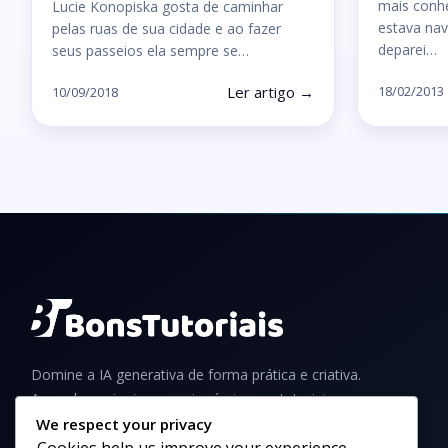
mais conh
Lucie Konopiska gosta de caminhar
estava nav
pelas ruas de sua cidade e ao fazer
deparei…
seus passeios ela sempre se…
Ler artigo →
18/02/2013
10/09/2018
Domine a IA generativa de forma prática e criativa.
Aprenda a criar imagens incríveis com tutoriais,
guias e dicas para iniciantes e profissionais.
We respect your privacy