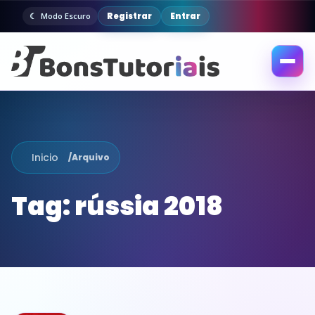
Registrar
Entrar
Modo Escuro
Abrir
menu
Inicio
/
Arquivo
Tag:
rússia 2018