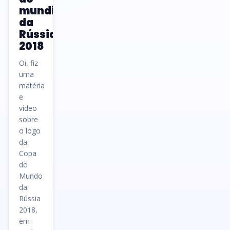
mundial
da
Rússia
2018
Oi, fiz
uma
matéria
e
vídeo
sobre
o logo
da
Copa
do
Mundo
da
Rússia
2018,
em