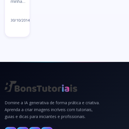
minha…
Ler
artigo
30/10/2014
→
Domine a IA generativa de forma prática e criativa.
Aprenda a criar imagens incríveis com tutoriais,
guias e dicas para iniciantes e profissionais.