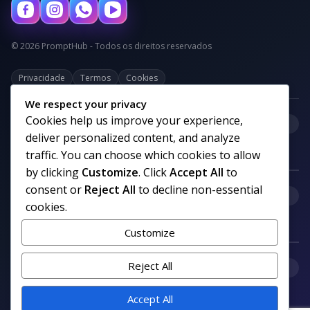
© 2026 PromptHub - Todos os direitos reservados
Privacidade
Termos
Cookies
We respect your privacy
Cookies help us improve your experience,
+
Categorias
deliver personalized content, and analyze
traffic. You can choose which cookies to allow
by clicking
Customize
. Click
Accept All
to
consent or
Reject All
to decline non-essential
+
Links uteis
cookies.
Customize
+
Reject All
Comunidade
Accept All