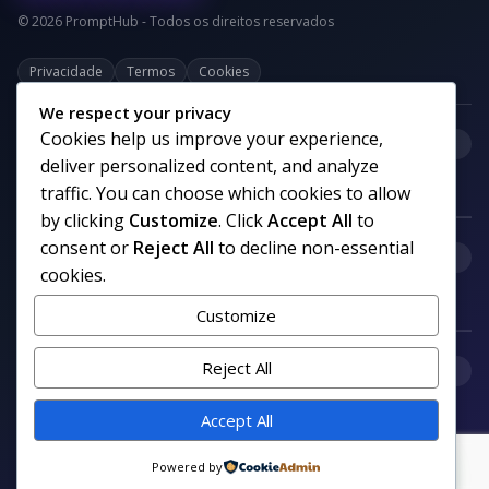
© 2026 PromptHub - Todos os direitos reservados
Privacidade
Termos
Cookies
We respect your privacy
Cookies help us improve your experience,
+
Categorias
deliver personalized content, and analyze
traffic. You can choose which cookies to allow
by clicking
Customize
. Click
Accept All
to
consent or
Reject All
to decline non-essential
+
Links uteis
cookies.
Customize
+
Reject All
Comunidade
Accept All
Siga nosso canal no WhatsApp
Powered by