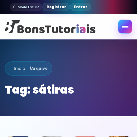
Registrar
Entrar
Modo Escuro
Abrir
menu
Inicio
/
Arquivo
Tag:
sátiras