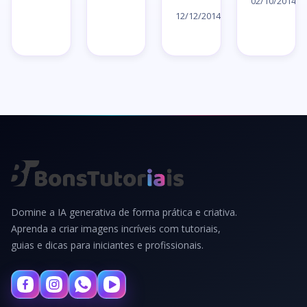
→
ar
02/10/2014
artigo
12/12/2014
→
→
Domine a IA generativa de forma prática e criativa.
Aprenda a criar imagens incríveis com tutoriais,
guias e dicas para iniciantes e profissionais.