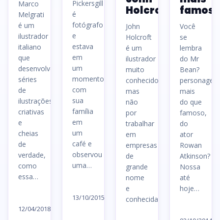
Pickersgill
Marco
Holcroft
famoso
é
Melgrati
fotógrafo
é um
John
Você
e
ilustrador
Holcroft
se
estava
italiano
é um
lembra
em
que
ilustrador
do Mr
um
desenvolve
muito
Bean?
momento
séries
conhecido,
personagem
com
de
mas
mais
sua
ilustrações
não
do que
família
criativas
por
famoso,
em
e
trabalhar
do
um
cheias
em
ator
café e
de
empresas
Rowan
observou
verdade,
de
Atkinson?
uma…
como
grande
Nossa
essa…
nome
até
Ler
e
hoje…
Ler
artigo
13/10/2015
conhecidas…
artigo
Le
12/04/2018
→
Ler