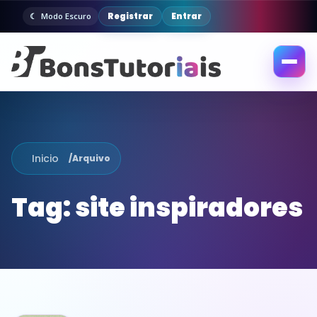
Registrar
Entrar
Modo Escuro
Abrir
menu
Inicio
/
Arquivo
Tag:
site inspiradores