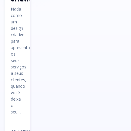
Nada
como
um
design
criativo
para
apresentar
os
seus
serviços
a seus
clientes,
quando
você
deixa
o
seu…
Ler