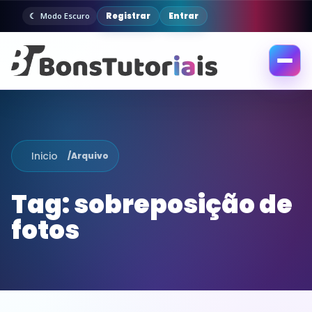
Registrar
Entrar
Modo Escuro
Abrir
menu
Inicio
/
Arquivo
Tag:
sobreposição de
fotos