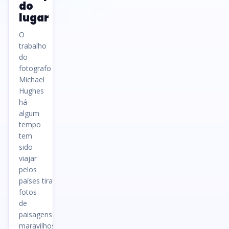
do
lugar
O
trabalho
do
fotografo
Michael
Hughes
há
algum
tempo
tem
sido
viajar
pelos
países tirando
fotos
de
paisagens
maravilhosas,