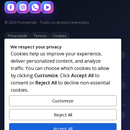
© 2026 PromptHub - Todos os direitos reservados
Privacidade
Termos
Cookies
We respect your privacy
Cookies help us improve your experience,
+
Categorias
deliver personalized content, and analyze
traffic. You can choose which cookies to allow
by clicking
Customize
. Click
Accept All
to
consent or
Reject All
to decline non-essential
+
Links uteis
cookies.
Customize
+
Reject All
Comunidade
Accept All