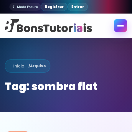
Registrar
Entrar
Modo Escuro
Abrir
menu
Inicio
/
Arquivo
Tag:
sombra flat