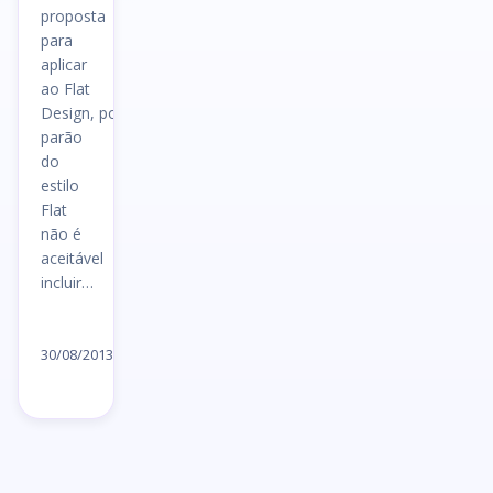
proposta
para
aplicar
ao Flat
Design, por
parão
do
estilo
Flat
não é
aceitável
incluir…
Ler
artigo
30/08/2013
→