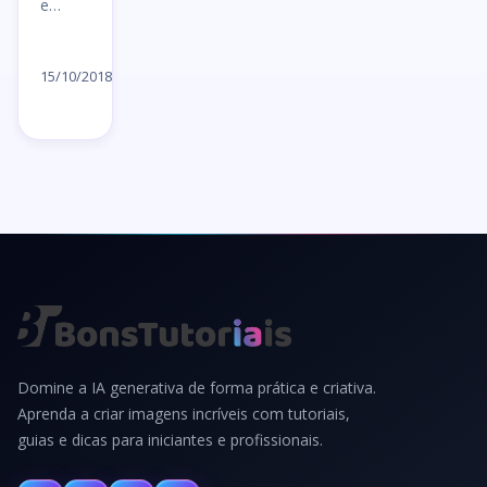
e…
Ler
artigo
15/10/2018
→
Domine a IA generativa de forma prática e criativa.
Aprenda a criar imagens incríveis com tutoriais,
guias e dicas para iniciantes e profissionais.