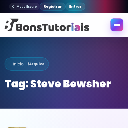
Registrar
Entrar
Modo Escuro
Abrir
menu
Inicio
/
Arquivo
Tag:
Steve Bewsher