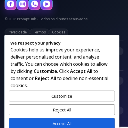
© 2026 PromptHub - Todos os direitos reservados
Privacidade
Termos
Cookies
We respect your privacy
Cookies help us improve your experience,
+
Categorias
deliver personalized content, and analyze
traffic. You can choose which cookies to allow
by clicking
Customize
. Click
Accept All
to
consent or
Reject All
to decline non-essential
+
Links uteis
cookies.
Customize
+
Reject All
Comunidade
Accept All