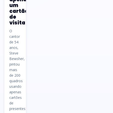
um
cartão
de
visita
O
cantor
de 54
anos,
Steve
Bewsher,
pintou
mais
de 200
quadros
usando
apenas
cartões
de
presentes