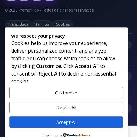
© 2026 PromptHub - Todos os direitos reservados
Privacidade
Termos
Cookies
We respect your privacy
Cookies help us improve your experience,
+
Categorias
deliver personalized content, and analyze
traffic. You can choose which cookies to allow
by clicking
Customize
. Click
Accept All
to
consent or
Reject All
to decline non-essential
+
Links uteis
cookies.
Customize
+
Reject All
Comunidade
Accept All
Siga nosso canal no WhatsApp
Powered by