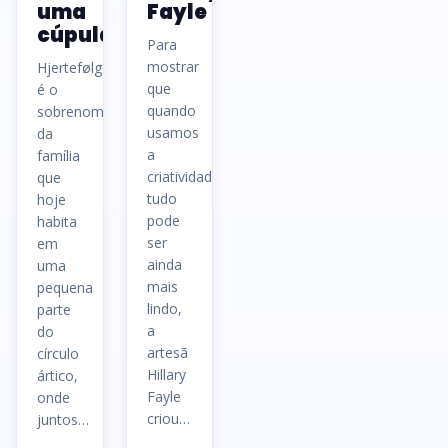
uma
Fayle
cúpula
Para
mostrar
Hjertefølger
que
é o
quando
sobrenome
usamos
da
a
família
criatividade
que
tudo
hoje
pode
habita
ser
em
ainda
uma
mais
pequena
lindo,
parte
a
do
artesã
círculo
Hillary
ártico,
Fayle
onde
criou…
juntos…