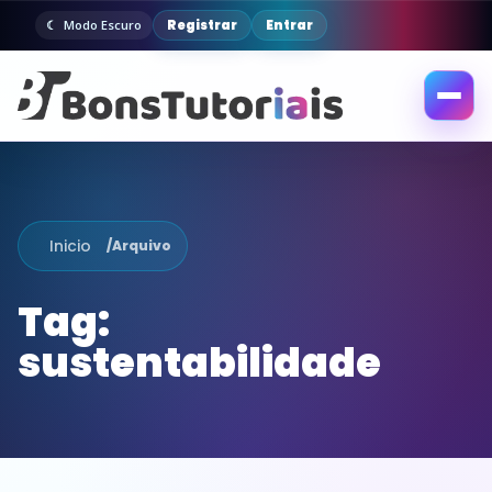
Registrar
Entrar
Modo Escuro
Abrir
menu
Inicio
/
Arquivo
Tag:
sustentabilidade