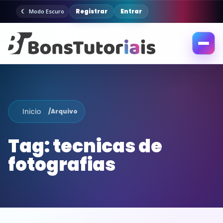
Registrar
Entrar
Modo Escuro
Abrir
menu
Inicio
/
Arquivo
Tag:
tecnicas de
fotografias