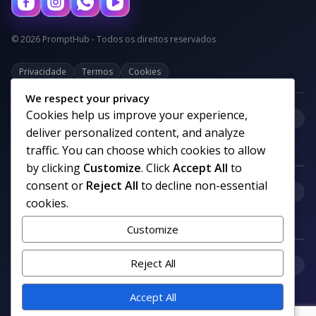
© 2026 PromptHub - Todos os direitos reservados
Privacidade
Termos
Cookies
We respect your privacy
Cookies help us improve your experience,
+
Categorias
deliver personalized content, and analyze
traffic. You can choose which cookies to allow
by clicking
Customize
. Click
Accept All
to
consent or
Reject All
to decline non-essential
+
Links uteis
cookies.
Customize
+
Reject All
Comunidade
Accept All