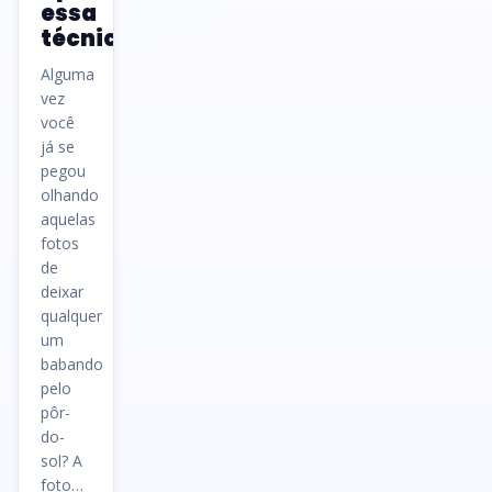
essa
técnica
Alguma
vez
você
já se
pegou
olhando
aquelas
fotos
de
deixar
qualquer
um
babando
pelo
pôr-
do-
sol? A
foto…