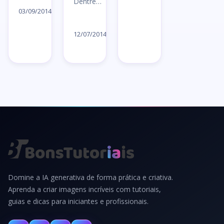
Dentre…
artigo
03/09/2014
Ler
→
artigo
12/07/2014
→
Domine a IA generativa de forma prática e criativa.
Aprenda a criar imagens incríveis com tutoriais,
guias e dicas para iniciantes e profissionais.