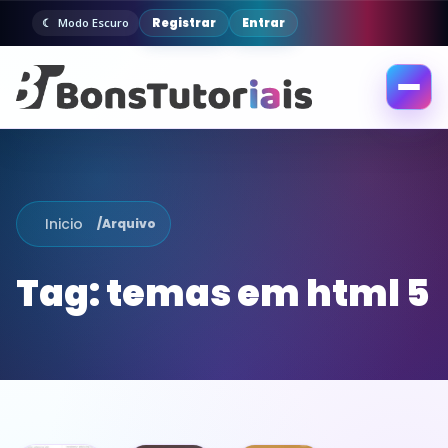
Registrar
Entrar
Modo Escuro
Abrir
menu
Inicio
/
Arquivo
Tag:
temas em html 5