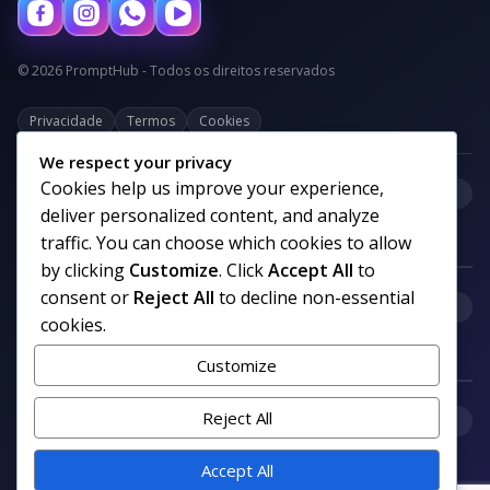
© 2026 PromptHub - Todos os direitos reservados
Privacidade
Termos
Cookies
We respect your privacy
Cookies help us improve your experience,
+
Categorias
deliver personalized content, and analyze
traffic. You can choose which cookies to allow
by clicking
Customize
. Click
Accept All
to
consent or
Reject All
to decline non-essential
+
Links uteis
cookies.
Customize
+
Reject All
Comunidade
Accept All