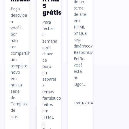
de um
5
tema
Peço
grátis
de site
desculpa
em
a
Para
HTML
vocês
fechar
5? Que
por
a
seja
não
semana
dinâmico?
ter
com
Responsivo?
compartilhado
chave
Então
um
de
você
template
ouro
está
novo
eu
no
em
separei
lugar…
nossa
3
série
temas
Ler
de
fantásticos
artigo
16/01/2014
Template
feitos
→
de
em
site…
HTML
5.
Ler