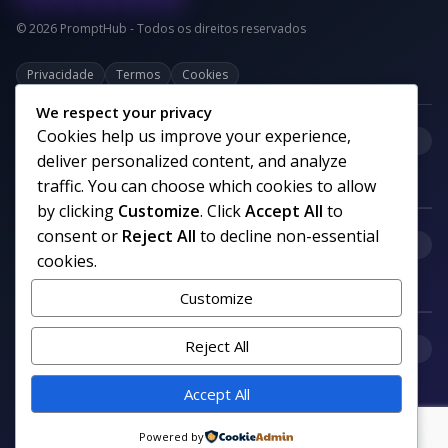
© 2026 PromptHub - Todos os direitos reservados
Privacidade
Termos
Cookies
We respect your privacy
Cookies help us improve your experience,
+
Categorias
deliver personalized content, and analyze
traffic. You can choose which cookies to allow
by clicking
Customize
. Click
Accept All
to
consent or
Reject All
to decline non-essential
+
Links uteis
cookies.
Customize
+
Reject All
Comunidade
Accept All
Siga nosso canal no WhatsApp
Powered by