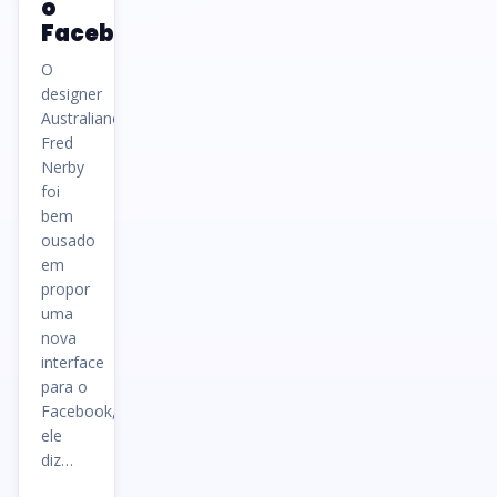
o
Facebook
O
designer
Australiano
Fred
Nerby
foi
bem
ousado
em
propor
uma
nova
interface
para o
Facebook,
ele
diz…