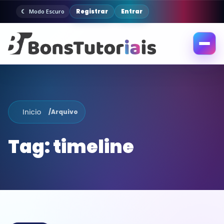
Registrar
Entrar
Modo Escuro
Abrir
menu
Inicio
/
Arquivo
Tag:
timeline