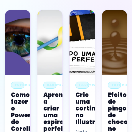
TUTORIAL
ILLUSTRATOR
ILLUSTRATOR
TUTORIAL
Como
Aprenda
Crie
Efeito
fazer
a
uma
de
o
criar
cortina
pingo
Powerclip
uma
no
de
do
espiral
Illustrator
chocol
CorelDRAW
perfeita
no
Neste