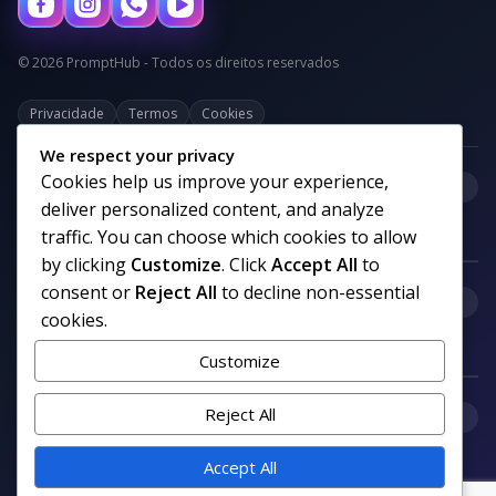
© 2026 PromptHub - Todos os direitos reservados
Privacidade
Termos
Cookies
We respect your privacy
Cookies help us improve your experience,
+
Categorias
deliver personalized content, and analyze
traffic. You can choose which cookies to allow
by clicking
Customize
. Click
Accept All
to
consent or
Reject All
to decline non-essential
+
Links uteis
cookies.
Customize
+
Reject All
Comunidade
Accept All