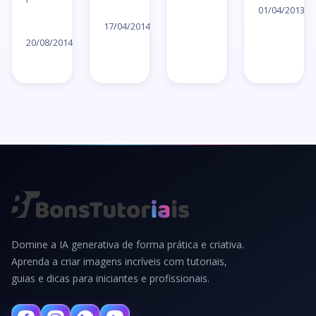
Ler
ar
01/04/2013
Ler
artigo
17/04/2014
→
artigo
20/08/2014
→
→
Domine a IA generativa de forma prática e criativa.
Aprenda a criar imagens incríveis com tutoriais,
guias e dicas para iniciantes e profissionais.