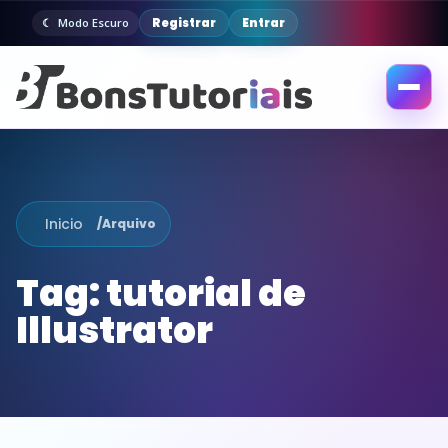
Registrar
Entrar
Modo Escuro
Abrir
menu
Inicio
/
Arquivo
Tag:
tutorial de
Illustrator