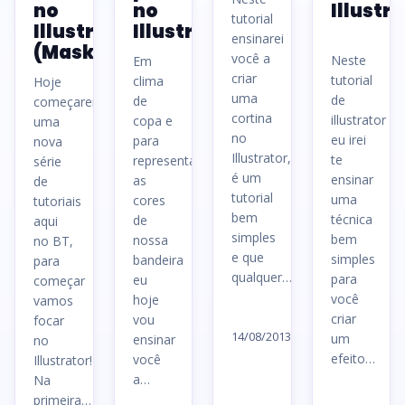
no
no
Illustr
tutorial
Illustrator
Illustrator
ensinarei
(Mask)
você a
Neste
Em
criar
tutorial
clima
Hoje
uma
de
de
começaremos
cortina
illustrator
copa e
uma
no
eu irei
para
nova
Illustrator,
te
representar
série
é um
ensinar
as
de
tutorial
uma
cores
tutoriais
bem
técnica
de
aqui
simples
bem
nossa
no BT,
e que
simples
bandeira
para
qualquer…
para
eu
começar
você
hoje
vamos
Ler
criar
vou
focar
artigo
14/08/2013
um
ensinar
no
→
efeito…
você
Illustrator!
a…
Na
Le
primeira…