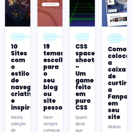
INSPIRAÇÃO
INSPIRAÇÃO
CSS
REDES
SOCIAIS
10
19
CSS
Como
Sites
temas
space
coloca
com
escolhidos
shooter
a
o
para
–
caixa
estilo
o
Um
de
de
seu
game
curtir
navegação
blog
feito
a
criativos
ou
em
Fanpag
e
site
puro
em
inspiradores
pessoal
CSS
seu
site
Nesta
Nem
Quem
seleção
sempre
disse
Muitas
de
começar
que