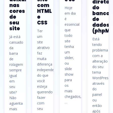
direta
nas
com
do
Hoje
cores
HTML
banco
em dia
de
e
de
é
seu
CSS
dados
essencial
site
(phpMy
que
Ter
todo
um
Já está
Está
site
site
cansado
tendo
tenha
atrativo
da
problema
um
faz
barra
com a
slider,
muita
de
alteração
ou
diferença
rolagem
do seu
slide
independente
sempre
tema
show
do que
igual
WordPress
para
você
em
através
os
esteja
seu
do
mais
querendo
site?
painel
chegados,
fazer
Não
ou
…
com
aguenta
então
seu
mais
após
Ler