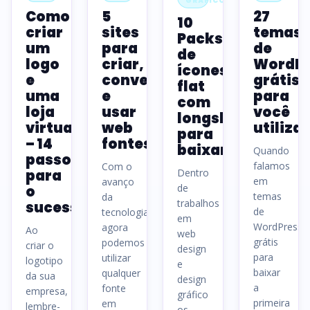
GRÁFICO
Como
5
27
10
criar
sites
temas
Packs
um
para
de
de
logo
criar,
WordPr
ícones
e
converter
grátis
flat
uma
e
para
com
loja
usar
você
longshadow
virtual
web
utilizar
para
– 14
fontes
baixar
Quando
passos
falamos
Com o
para
Dentro
em
avanço
de
o
temas
da
trabalhos
sucesso
de
tecnologia
em
WordPress
agora
Ao
web
grátis
podemos
criar o
design
para
utilizar
logotipo
e
baixar
qualquer
da sua
design
a
fonte
empresa,
gráfico
primeira
em
lembre-
os