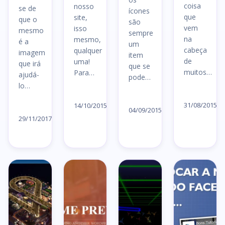
coisa
nosso
se de
ícones
que
site,
que o
são
vem
isso
mesmo
sempre
na
mesmo,
é a
um
cabeça
qualquer
imagem
item
de
uma!
que irá
que se
muitos…
Para…
ajudá-
pode…
lo…
Le
Ler
Ler
ar
artigo
31/08/2015
14/10/2015
Ler
artigo
04/09/2015
→
→
artigo
29/11/2017
→
→