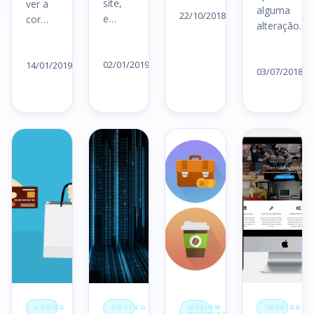
site,
ver a
alguma
artigo
22/10/2018
e…
cor…
alteração…
→
Ler
Ler
Le
artigo
artigo
02/01/2019
14/01/2019
ar
03/07/2018
→
→
→
LOGOS
ARTIGO
DESIGN
INSPIRAÇ