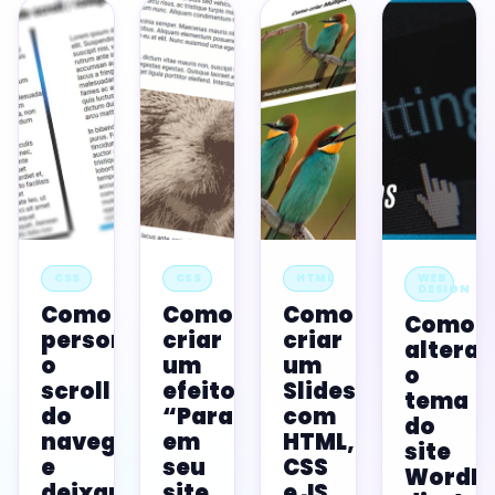
CSS
CSS
HTML
WEB
DESIGN
Como
Como
Como
Como
personalizar
criar
criar
alterar
o
um
um
o
scroll
efeito
Slideshow
tema
do
“Parallax”
com
do
navegador
em
HTML,
site
e
seu
CSS
WordPr
deixar
site
e JS