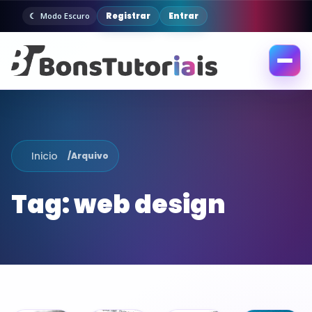
Registrar
Entrar
Modo Escuro
Abrir
menu
Inicio
/
Arquivo
Tag:
web design