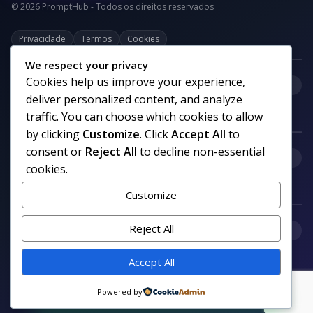
© 2026 PromptHub - Todos os direitos reservados
Privacidade
Termos
Cookies
We respect your privacy
Cookies help us improve your experience,
+
Categorias
deliver personalized content, and analyze
traffic. You can choose which cookies to allow
by clicking
Customize
. Click
Accept All
to
consent or
Reject All
to decline non-essential
+
Links uteis
cookies.
Customize
+
Reject All
Comunidade
Accept All
Siga nosso canal no WhatsApp
Powered by