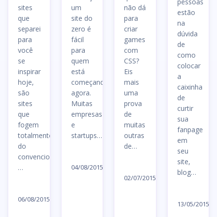
pessoas
sites
um
não dá
estão
que
site do
para
na
separei
zero é
criar
dúvida
para
fácil
games
de
você
para
com
como
se
quem
CSS?
colocar
inspirar
está
Eis
a
hoje,
começando
mais
caixinha
são
agora.
uma
de
sites
Muitas
prova
curtir
que
empresas
de
sua
fogem
e
muitas
fanpage
totalmente
startups…
outras
em
do
de…
seu
Ler
convencional,
site,
Ler
artigo
…
04/08/2015
blog…
artigo
02/07/2015
→
Ler
→
Le
artigo
06/08/2015
ar
13/05/2015
→
→