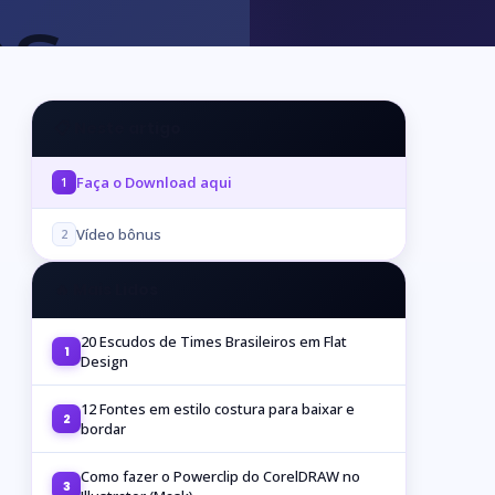
📋 Neste artigo
Faça o Download aqui
1
Vídeo bônus
2
🔥 Mais Lidos
20 Escudos de Times Brasileiros em Flat
1
Design
12 Fontes em estilo costura para baixar e
2
bordar
Como fazer o Powerclip do CorelDRAW no
3