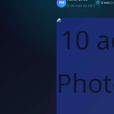
PH
3 min
de
02 de maio de 2013