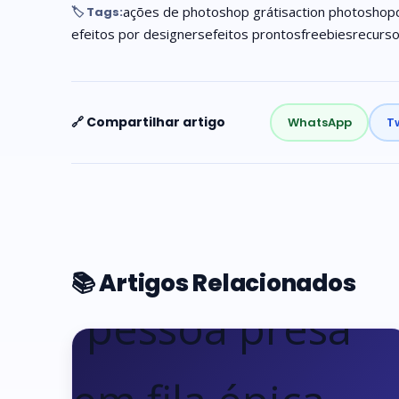
ações de photoshop grátis
action photoshop
🏷️ Tags:
efeitos por designers
efeitos prontos
freebies
recurso
🔗 Compartilhar artigo
WhatsApp
Tw
📚 Artigos Relacionados