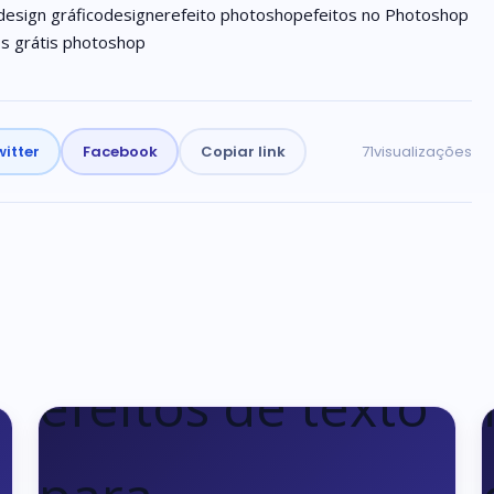
design gráfico
designer
efeito photoshop
efeitos no Photoshop
s grátis photoshop
itter
Facebook
Copiar link
71
visualizações