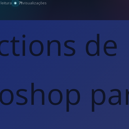
 leitura
71
visualizações