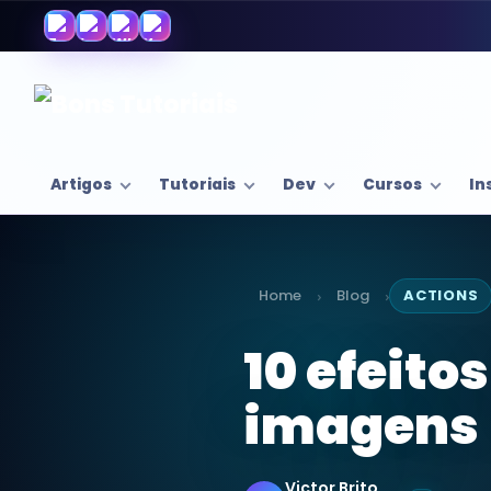
Artigos
Tutoriais
Dev
Cursos
In
Home
Blog
ACTIONS
›
›
10 efeito
imagens
Victor Brito