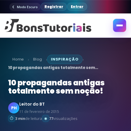
Registrar
Entrar
Modo Escuro
Abrir
menu
Home
Blog
INSPIRAÇÃO
›
›
›
10 propagandas antigas totalmente sem…
10 propagandas antigas
totalmente sem noção!
Leitor do BT
PH
11 de fevereiro de 2015
3 min
de leitura
77
visualizações