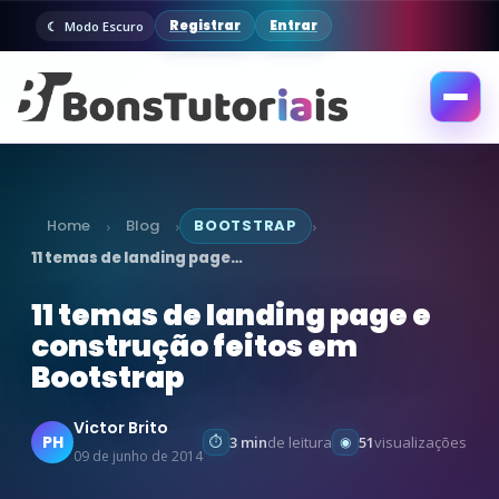
Registrar
Entrar
Modo Escuro
Abrir
menu
Home
Blog
BOOTSTRAP
›
›
›
11 temas de landing page…
11 temas de landing page e
construção feitos em
Bootstrap
Victor Brito
PH
3 min
de leitura
51
visualizações
09 de junho de 2014