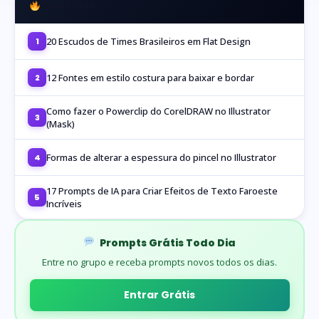
Mais Lidos
20 Escudos de Times Brasileiros em Flat Design
1
12 Fontes em estilo costura para baixar e bordar
2
Como fazer o Powerclip do CorelDRAW no Illustrator
3
(Mask)
Formas de alterar a espessura do pincel no Illustrator
4
17 Prompts de IA para Criar Efeitos de Texto Faroeste
5
Incríveis
Prompts Grátis Todo Dia
Entre no grupo e receba prompts novos todos os dias.
Entrar Grátis