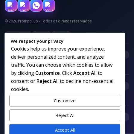
© 2026 PromptHub - Todos os direitos reservados
Privacidade
Termos
Cookies
We respect your privacy
Cookies help us improve your experience,
+
Categorias
deliver personalized content, and analyze
traffic. You can choose which cookies to allow
by clicking
Customize
. Click
Accept All
to
consent or
Reject All
to decline non-essential
+
Links uteis
cookies.
Customize
Reject All
+
Comunidade
Accept All