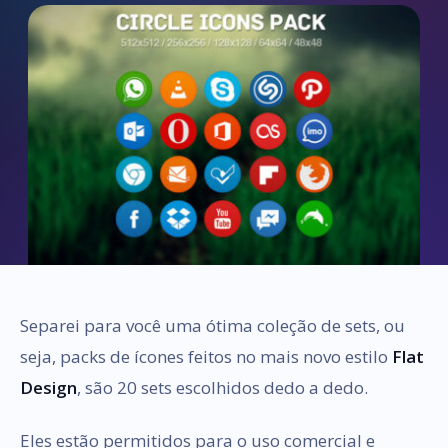
Separei para você uma ótima coleção de sets, ou
seja, packs de ícones feitos no mais novo estilo
Flat
Design
, são 20 sets escolhidos dedo a dedo.
Eles estão permitidos para o uso comercial e