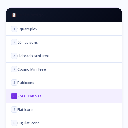
Neste artigo
Squareplex
1
20 flat icons
2
Eldorado Mini Free
3
Cosmo Mini Free
4
Publicons
5
Free Icon Set
6
Flat Icons
7
Big Flat Icons
8