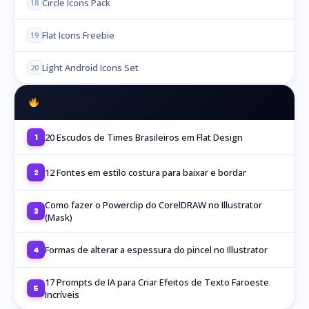
Circle Icons Pack
18
Flat Icons Freebie
19
Light Android Icons Set
20
Mais Lidos
20 Escudos de Times Brasileiros em Flat Design
1
12 Fontes em estilo costura para baixar e bordar
2
Como fazer o Powerclip do CorelDRAW no Illustrator
3
(Mask)
Formas de alterar a espessura do pincel no Illustrator
4
17 Prompts de IA para Criar Efeitos de Texto Faroeste
5
Incríveis