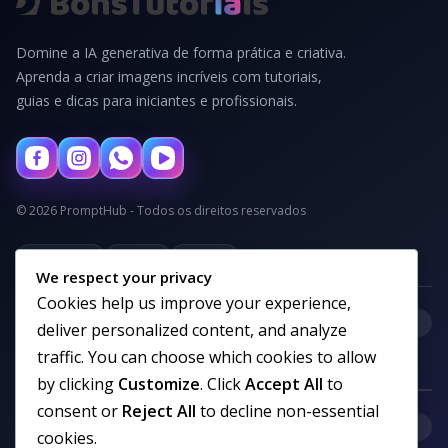
Domine a IA generativa de forma prática e criativa.
Aprenda a criar imagens incríveis com tutoriais,
guias e dicas para iniciantes e profissionais.
© 2026 PromptHub - Todos os direitos reservados
Privacidade
Termos
Cookies
We respect your privacy
Cookies help us improve your experience,
+
Categorias
deliver personalized content, and analyze
traffic. You can choose which cookies to allow
by clicking
Customize
. Click
Accept All
to
consent or
Reject All
to decline non-essential
+
Links uteis
cookies.