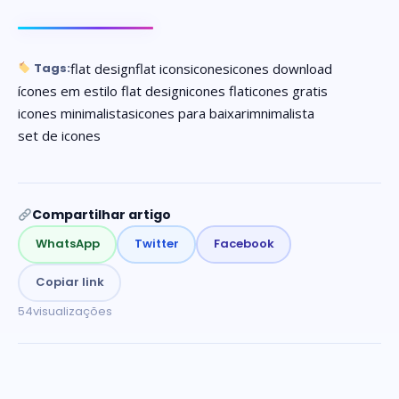
flat design
flat icons
icones
icones download
Tags:
ícones em estilo flat design
icones flat
icones gratis
icones minimalistas
icones para baixar
imnimalista
set de icones
Compartilhar artigo
WhatsApp
Twitter
Facebook
Copiar link
54
visualizações