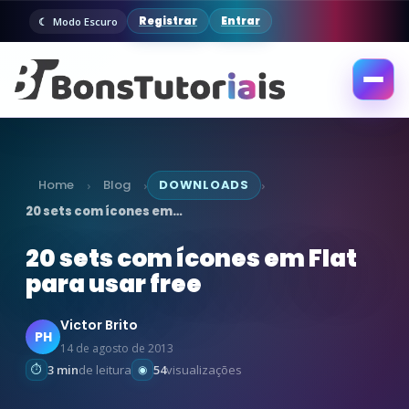
Registrar
Entrar
Modo Escuro
Abrir
menu
Home
Blog
DOWNLOADS
›
›
›
20 sets com ícones em…
20 sets com ícones em Flat
para usar free
Victor Brito
PH
14 de agosto de 2013
3 min
de leitura
54
visualizações