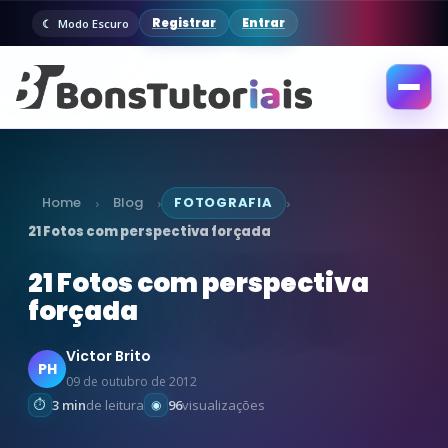
Registrar
Entrar
Modo Escuro
Abrir
menu
Home
Blog
FOTOGRAFIA
›
›
›
21 Fotos com perspectiva forçada
21 Fotos com perspectiva
forçada
Victor Brito
PH
09 de outubro de 2012
3 min
de leitura
96
visualizações