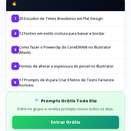
Mais Lidos
20 Escudos de Times Brasileiros em Flat Design
1
12 Fontes em estilo costura para baixar e bordar
2
Como fazer o Powerclip do CorelDRAW no Illustrator
3
(Mask)
Formas de alterar a espessura do pincel no Illustrator
4
17 Prompts de IA para Criar Efeitos de Texto Faroeste
5
Incríveis
Prompts Grátis Todo Dia
Entre no grupo e receba prompts novos todos os dias.
Entrar Grátis