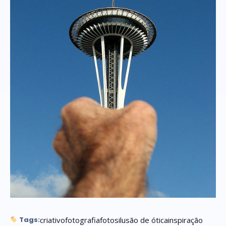
criativo
fotografia
fotos
ilusão de ótica
inspiração
Tags: