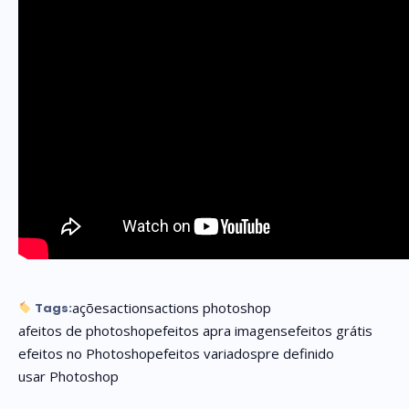
ações
actions
actions photoshop
Tags:
afeitos de photoshop
efeitos apra imagens
efeitos grátis
efeitos no Photoshop
efeitos variados
pre definido
usar Photoshop