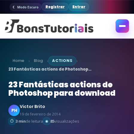
Registrar
Entrar
Modo Escuro
Abrir
menu
Home
Blog
ACTIONS
›
›
›
23 Fantásticas actions de Photoshop…
23 Fantásticas actions de
Photoshop para download
Victor Brito
PH
19 de fevereiro de 2014
3 min
de leitura
85
visualizações