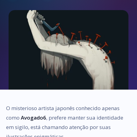
O misterioso artista japonês conhecido apenas
como
Avogado6
, prefere manter sua identidade
em sigilo, está chamando atenção por suas
ilustrações enigmáticas.