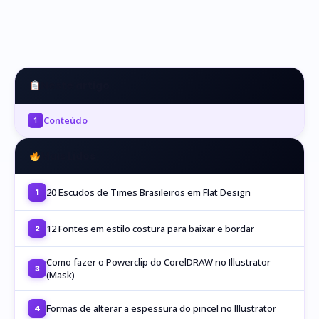
Neste artigo
Conteúdo
1
Mais Lidos
20 Escudos de Times Brasileiros em Flat Design
1
12 Fontes em estilo costura para baixar e bordar
2
Como fazer o Powerclip do CorelDRAW no Illustrator
3
(Mask)
Formas de alterar a espessura do pincel no Illustrator
4