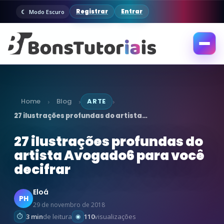
Registrar
Entrar
Modo Escuro
Abrir
menu
Home
Blog
ARTE
›
›
›
27 ilustrações profundas do artista…
27 ilustrações profundas do
artista Avogado6 para você
decifrar
Eloá
PH
29 de novembro de 2018
3 min
de leitura
110
visualizações