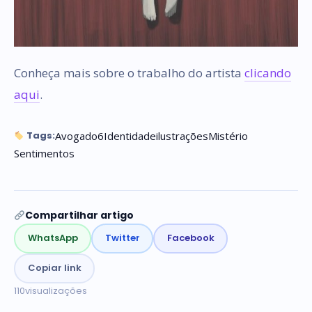
Conheça mais sobre o trabalho do artista
clicando
aqui
.
Avogado6
Identidade
ilustrações
Mistério
Tags:
Sentimentos
Compartilhar artigo
WhatsApp
Twitter
Facebook
Copiar link
110
visualizações