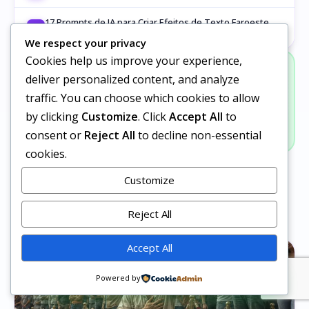
17 Prompts de IA para Criar Efeitos de Texto Faroeste
5
Incríveis
We respect your privacy
Cookies help us improve your experience,
Prompts Grátis Todo Dia
deliver personalized content, and analyze
Entre no grupo e receba prompts novos todos os dias.
traffic. You can choose which cookies to allow
by clicking
Customize
. Click
Accept All
to
Entrar Grátis
consent or
Reject All
to decline non-essential
cookies.
Customize
Artigos Relacionados
Reject All
Accept All
Siga nosso canal no WhatsApp
Powered by