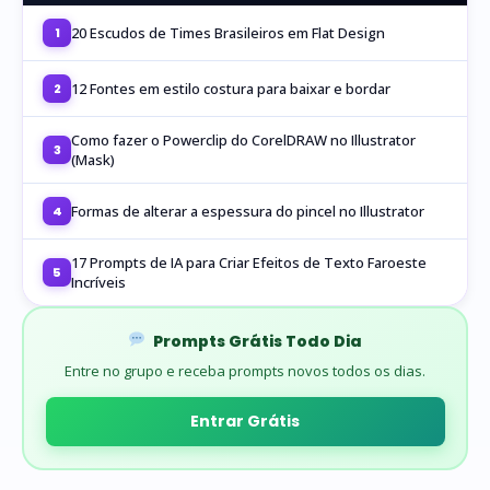
20 Escudos de Times Brasileiros em Flat Design
1
12 Fontes em estilo costura para baixar e bordar
2
Como fazer o Powerclip do CorelDRAW no Illustrator
3
(Mask)
Formas de alterar a espessura do pincel no Illustrator
4
17 Prompts de IA para Criar Efeitos de Texto Faroeste
5
Incríveis
Prompts Grátis Todo Dia
Entre no grupo e receba prompts novos todos os dias.
Entrar Grátis