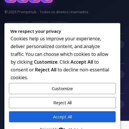
© 2026 PromptHub - Todos os direitos reservados
Privacidade
Termos
Cookies
We respect your privacy
Cookies help us improve your experience,
+
Categorias
deliver personalized content, and analyze
traffic. You can choose which cookies to allow
by clicking
Customize
. Click
Accept All
to
consent or
Reject All
to decline non-essential
+
Links uteis
cookies.
Customize
Reject All
+
Comunidade
Accept All
Siga nosso canal no WhatsApp