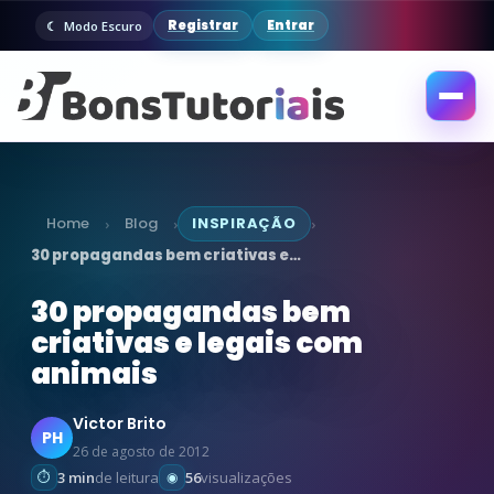
Registrar
Entrar
Modo Escuro
Abrir
menu
Home
Blog
INSPIRAÇÃO
›
›
›
30 propagandas bem criativas e…
30 propagandas bem
criativas e legais com
animais
Victor Brito
PH
26 de agosto de 2012
3 min
de leitura
56
visualizações