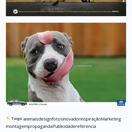
animais
design
fotos
inovador
inspiração
Marketing
Tags:
montagem
propaganda
Publicidade
referencia