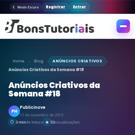
Registrar
Entrar
Modo Escuro
Abrir
menu
Home
Blog
ANÚNCIOS CRIATIVOS
›
›
›
Anúncios Criativos da Semana #18
Anúncios Criativos da
Semana #18
Publicinove
PH
17 de novembro de 2013
3 min
de leitura
53
visualizações