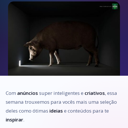
Com
anúncios
super inteligentes e
criativos
, essa
semana trouxemos para vocês mais uma seleção
deles como ótimas
ideias
e conteúdos para te
inspirar
.