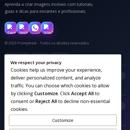
Aprenda a criar imagens incríveis com tutoriais,
guias e dicas para iniciantes e profissionais.
© 2026 PromptHub - Todos os direitos reservados
Privacidade
Termos
Cookies
We respect your privacy
Cookies help us improve your experience,
+
Categorias
deliver personalized content, and analyze
traffic. You can choose which cookies to allow
by clicking
Customize
. Click
Accept All
to
consent or
Reject All
to decline non-essential
+
Links uteis
cookies.
Customize