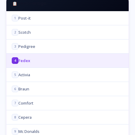
Neste artigo
Post-it
1
Scotch
2
Pedigree
3
Fedex
4
Activia
5
Braun
6
Comfort
7
Cepera
8
Mc Donalds
9