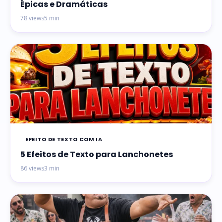
Épicas e Dramáticas
78 views
5 min
EFEITO DE TEXTO COM IA
5 Efeitos de Texto para Lanchonetes
86 views
3 min