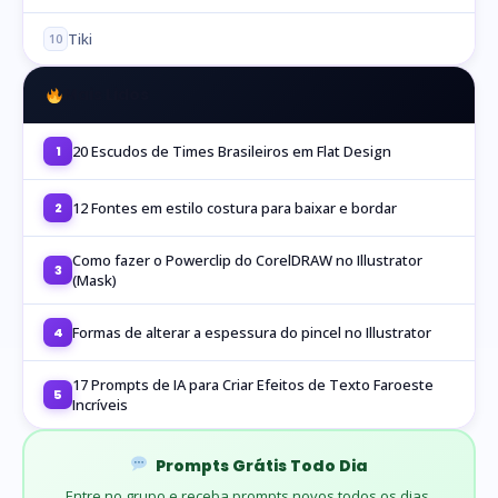
Tiki
10
Mais Lidos
20 Escudos de Times Brasileiros em Flat Design
1
12 Fontes em estilo costura para baixar e bordar
2
Como fazer o Powerclip do CorelDRAW no Illustrator
3
(Mask)
Formas de alterar a espessura do pincel no Illustrator
4
17 Prompts de IA para Criar Efeitos de Texto Faroeste
5
Incríveis
Prompts Grátis Todo Dia
Entre no grupo e receba prompts novos todos os dias.