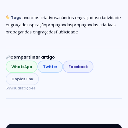
anuncios criativos
anúncios engraçados
criatividade
Tags:
engraçado
inspiração
propagandas
propagandas criativas
propagandas engraçadas
Publicidade
Compartilhar artigo
WhatsApp
Twitter
Facebook
Copiar link
53
visualizações