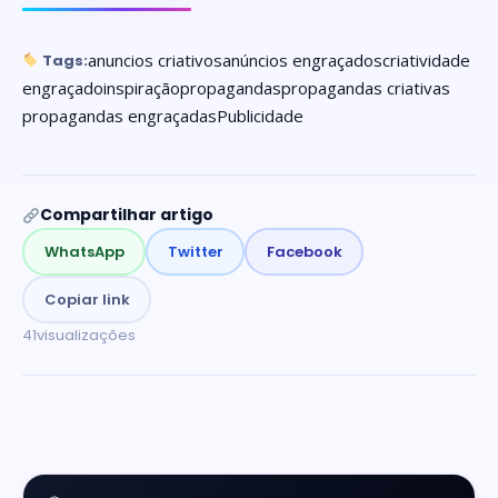
anuncios criativos
anúncios engraçados
criatividade
Tags:
engraçado
inspiração
propagandas
propagandas criativas
propagandas engraçadas
Publicidade
Compartilhar artigo
WhatsApp
Twitter
Facebook
Copiar link
41
visualizações