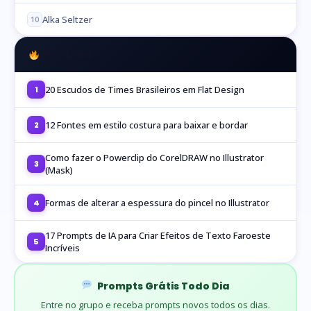
Alka Seltzer
10
Mais Lidos
20 Escudos de Times Brasileiros em Flat Design
1
12 Fontes em estilo costura para baixar e bordar
2
Como fazer o Powerclip do CorelDRAW no Illustrator
3
(Mask)
Formas de alterar a espessura do pincel no Illustrator
4
17 Prompts de IA para Criar Efeitos de Texto Faroeste
5
Incríveis
Prompts Grátis Todo Dia
Entre no grupo e receba prompts novos todos os dias.