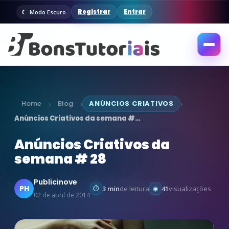
Registrar
Entrar
Modo Escuro
Abrir
menu
Home
Blog
ANÚNCIOS CRIATIVOS
›
›
›
Anúncios Criativos da semana #…
Anúncios Criativos da
semana # 28
Publicinove
PH
3 min
de leitura
41
visualizações
02 de abril de 2014