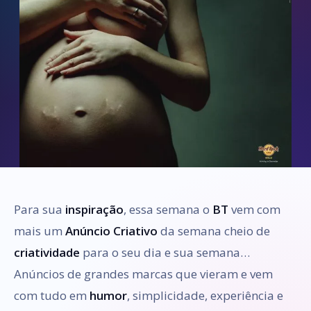
Para sua
inspiração
, essa semana o
BT
vem com
mais um
Anúncio Criativo
da semana cheio de
criatividade
para o seu dia e sua semana…
Anúncios de grandes marcas que vieram e vem
com tudo em
humor
, simplicidade, experiência e