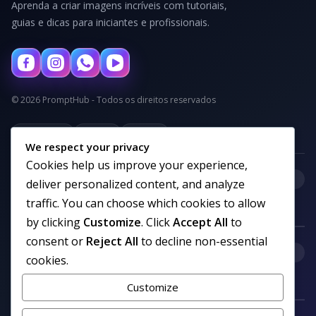
Aprenda a criar imagens incríveis com tutoriais,
guias e dicas para iniciantes e profissionais.
© 2026 PromptHub - Todos os direitos reservados
Privacidade
Termos
Cookies
We respect your privacy
Cookies help us improve your experience,
+
Categorias
deliver personalized content, and analyze
traffic. You can choose which cookies to allow
by clicking
Customize
. Click
Accept All
to
consent or
Reject All
to decline non-essential
+
Links uteis
cookies.
Customize