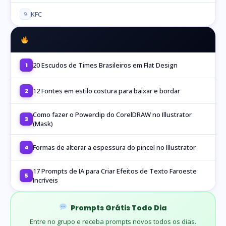
KFC
9
Mais Lidos
20 Escudos de Times Brasileiros em Flat Design
1
12 Fontes em estilo costura para baixar e bordar
2
Como fazer o Powerclip do CorelDRAW no Illustrator
3
(Mask)
Formas de alterar a espessura do pincel no Illustrator
4
17 Prompts de IA para Criar Efeitos de Texto Faroeste
5
Incríveis
Prompts Grátis Todo Dia
Entre no grupo e receba prompts novos todos os dias.