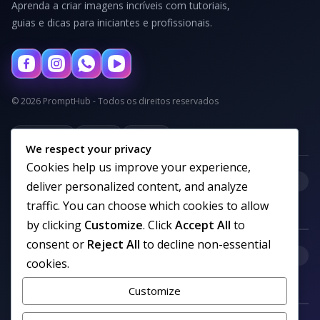
Aprenda a criar imagens incríveis com tutoriais,
guias e dicas para iniciantes e profissionais.
© 2026 PromptHub - Todos os direitos reservados
Privacidade
Termos
Cookies
We respect your privacy
Cookies help us improve your experience,
+
Categorias
deliver personalized content, and analyze
traffic. You can choose which cookies to allow
by clicking
Customize
. Click
Accept All
to
consent or
Reject All
to decline non-essential
+
Links uteis
cookies.
Customize