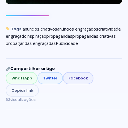
anuncios criativos
anúncios engraçados
criatividade
Tags:
engraçado
inspiração
propagandas
propagandas criativas
propagandas engraçadas
Publicidade
Compartilhar artigo
WhatsApp
Twitter
Facebook
Copiar link
63
visualizações