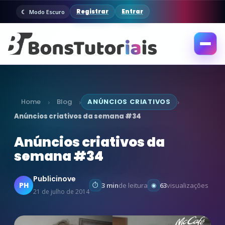
Registrar
Entrar
Modo Escuro
Abrir
menu
Home
Blog
ANÚNCIOS CRIATIVOS
›
›
›
Anúncios criativos da semana #34
Anúncios criativos da
semana #34
Publicinove
PH
3 min
de leitura
63
visualizações
21 de julho de 2014