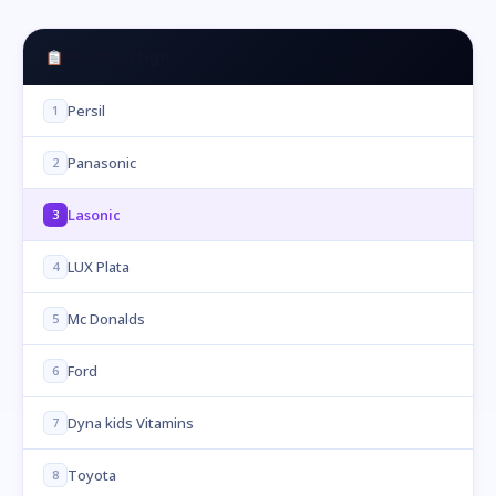
Neste artigo
Persil
1
Panasonic
2
Lasonic
3
LUX Plata
4
Mc Donalds
5
Ford
6
Dyna kids Vitamins
7
Toyota
8