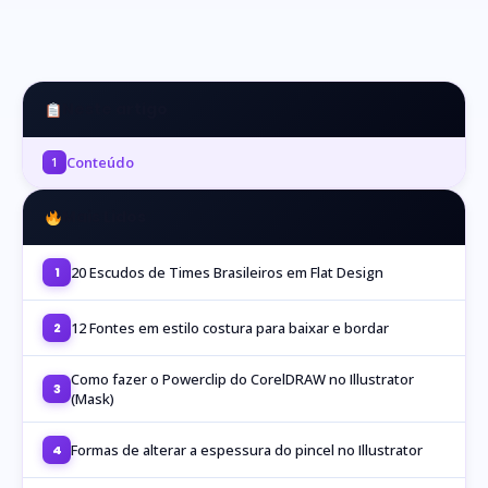
Neste artigo
Conteúdo
1
Mais Lidos
20 Escudos de Times Brasileiros em Flat Design
1
12 Fontes em estilo costura para baixar e bordar
2
Como fazer o Powerclip do CorelDRAW no Illustrator
3
(Mask)
Formas de alterar a espessura do pincel no Illustrator
4