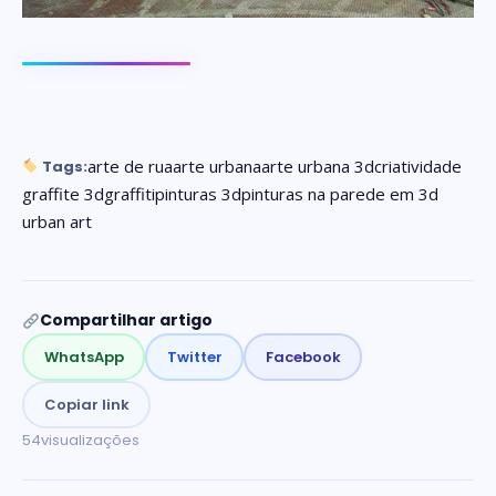
arte de rua
arte urbana
arte urbana 3d
criatividade
Tags:
graffite 3d
graffiti
pinturas 3d
pinturas na parede em 3d
urban art
Compartilhar artigo
WhatsApp
Twitter
Facebook
Copiar link
54
visualizações