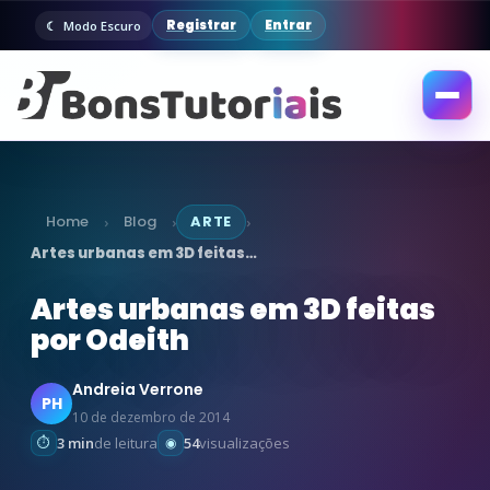
Registrar
Entrar
Modo Escuro
Abrir
menu
Home
Blog
ARTE
›
›
›
Artes urbanas em 3D feitas…
Artes urbanas em 3D feitas
por Odeith
Andreia Verrone
PH
10 de dezembro de 2014
3 min
de leitura
54
visualizações