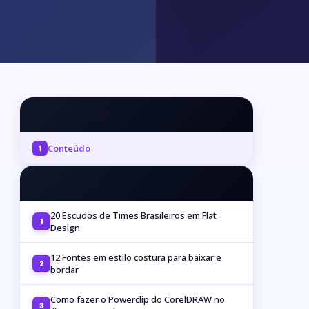
📋 Neste artigo
Conteúdo
1
🔥 Mais Lidos
20 Escudos de Times Brasileiros em Flat
1
Design
12 Fontes em estilo costura para baixar e
2
bordar
Como fazer o Powerclip do CorelDRAW no
3