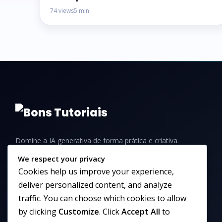
74 views
5 min
Domine a IA generativa de forma prática e criativa.
Aprenda a criar imagens incríveis com tutoriais,
We respect your privacy
guias e dicas para iniciantes e profissionais.
Cookies help us improve your experience,
deliver personalized content, and analyze
traffic. You can choose which cookies to allow
by clicking
Customize
. Click
Accept All
to
© 2026 PromptHub - Todos os direitos reservados