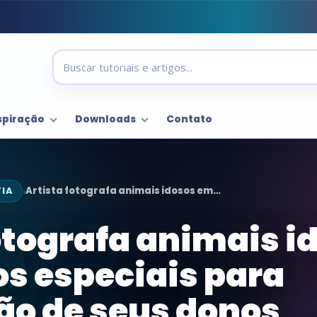
spiração
Downloads
Contato
IA
Artista fotografa animais idosos em…
›
otografa animais 
 especiais para
ão de seus donos