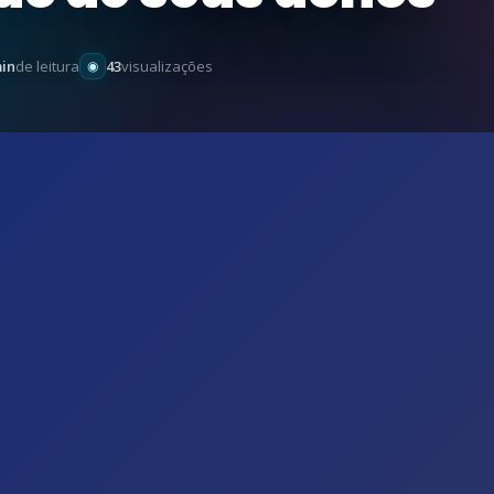
min
de leitura
43
visualizações