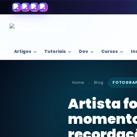
Artigos
Tutoriais
Dev
Cursos
In
Home
Blog
FOTOGRAF
›
›
Artista f
momentos
recordaç