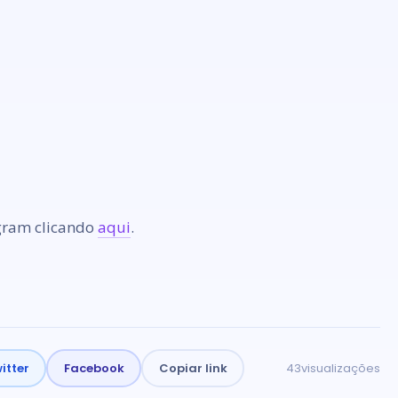
agram clicando
aqui
.
itter
Facebook
Copiar link
43
visualizações