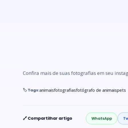
Confira mais de suas fotografias em seu inst
animais
fotografias
fotógrafo de animais
pets
🏷️ Tags:
🔗 Compartilhar artigo
WhatsApp
Tw