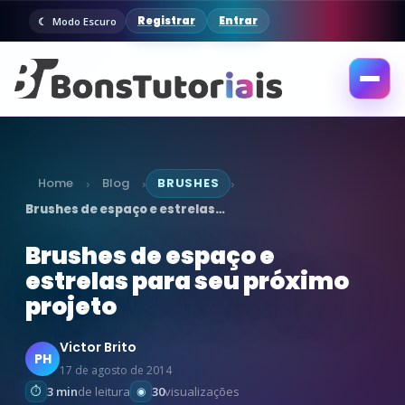
Registrar
Entrar
Modo Escuro
Abrir
menu
Home
Blog
BRUSHES
›
›
›
Brushes de espaço e estrelas…
Brushes de espaço e
estrelas para seu próximo
projeto
Victor Brito
PH
17 de agosto de 2014
3 min
de leitura
30
visualizações