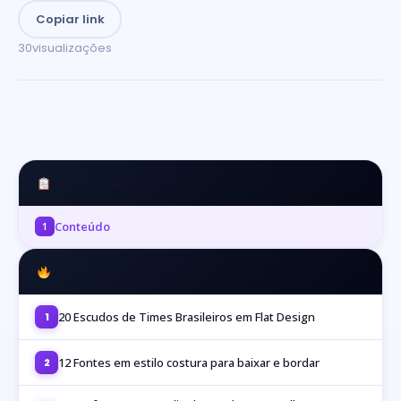
Copiar link
30
visualizações
Neste artigo
Conteúdo
1
Mais Lidos
20 Escudos de Times Brasileiros em Flat Design
1
12 Fontes em estilo costura para baixar e bordar
2