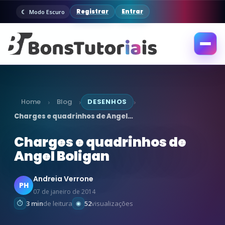
Registrar
Entrar
Modo Escuro
Abrir
menu
Home
Blog
DESENHOS
›
›
›
Charges e quadrinhos de Angel…
Charges e quadrinhos de
Angel Boligan
Andreia Verrone
PH
07 de janeiro de 2014
3 min
de leitura
52
visualizações