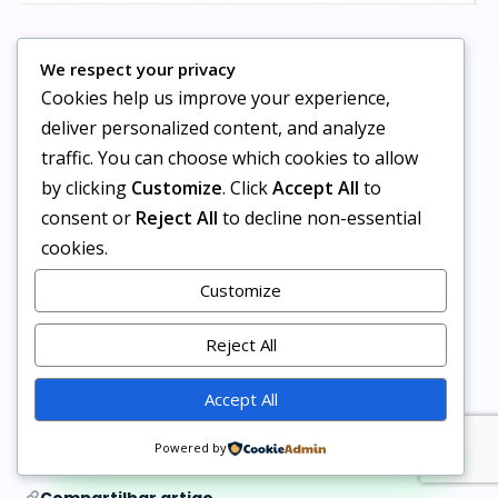
We respect your privacy
Cookies help us improve your experience,
deliver personalized content, and analyze
traffic. You can choose which cookies to allow
by clicking
Customize
. Click
Accept All
to
consent or
Reject All
to decline non-essential
Via
cookies.
cartoons criativos
cartoons inspiradores
Tags:
Customize
charges sobre politica e sociedade
charges sobre sociedade
quadrinhos criativos
Reject All
quadrinhos e charges
quadrinhos e charges inspiradoras
quadrinhos inspiradores
quadrinhos sobre consumismo
Accept All
Siga nosso canal no WhatsApp
Powered by
Compartilhar artigo