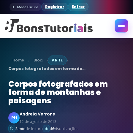
Registrar
Entrar
Modo Escuro
Abrir
menu
Home
Blog
ARTE
›
›
›
Corpos fotografados em forma de…
Corpos fotografados em
forma de montanhas e
paisagens
Andreia Verrone
PH
12 de agosto de 2013
3 min
de leitura
46
visualizações