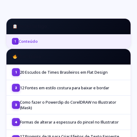
Neste artigo
Conteúdo
1
Mais Lidos
20 Escudos de Times Brasileiros em Flat Design
1
12 Fontes em estilo costura para baixar e bordar
2
Como fazer o Powerclip do CorelDRAW no Illustrator
3
(Mask)
Formas de alterar a espessura do pincel no Illustrator
4
17 Prompts de IA para Criar Efeitos de Texto Faroeste