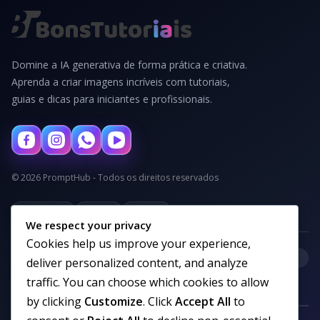
Domine a IA generativa de forma prática e criativa.
Aprenda a criar imagens incríveis com tutoriais,
guias e dicas para iniciantes e profissionais.
© 2026 PromptHub - Todos os direitos reservados
Privacidade
Termos
Cookies
We respect your privacy
Cookies help us improve your experience,
+
Categorias
deliver personalized content, and analyze
traffic. You can choose which cookies to allow
by clicking
Customize
. Click
Accept All
to