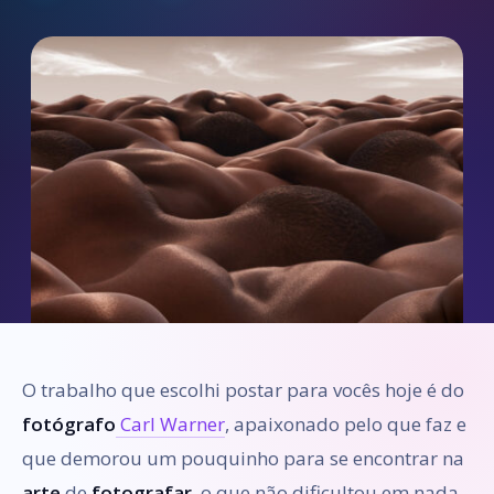
O trabalho que escolhi postar para vocês hoje é do
fotógrafo
Carl Warner
, apaixonado pelo que faz e
que demorou um pouquinho para se encontrar na
arte
de
fotografar
, o que não dificultou em nada