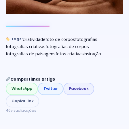
criatividade
foto de corpos
fotografias
Tags:
fotografias criativas
fotografias de corpos
fotografias de paisagens
fotos criativas
insiração
Compartilhar artigo
WhatsApp
Twitter
Facebook
Copiar link
46
visualizações