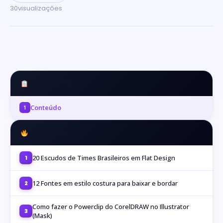
30
visualizações
Neste artigo
Conteúdo
1
Mais Lidos
20 Escudos de Times Brasileiros em Flat Design
1
12 Fontes em estilo costura para baixar e bordar
2
Como fazer o Powerclip do CorelDRAW no Illustrator
3
(Mask)