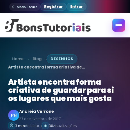
Registrar
Entrar
Modo Escuro
Abrir
menu
Home
Blog
DESENHOS
›
›
›
Artista encontra forma criativa de…
Artista encontra forma
criativa de guardar para si
os lugares que mais gosta
Andreia Verrone
PH
23 de novembro de 2017
3 min
de leitura
30
visualizações