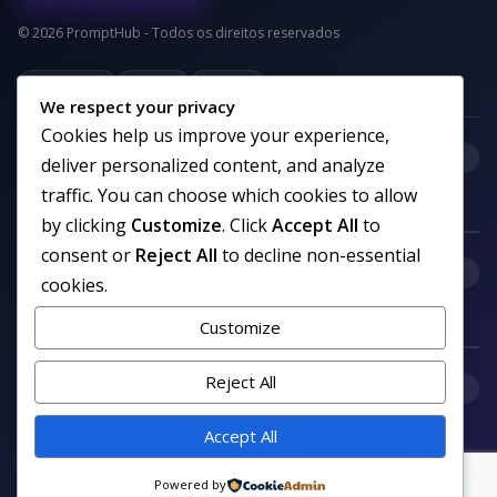
© 2026 PromptHub - Todos os direitos reservados
Privacidade
Termos
Cookies
We respect your privacy
Cookies help us improve your experience,
+
Categorias
deliver personalized content, and analyze
traffic. You can choose which cookies to allow
by clicking
Customize
. Click
Accept All
to
consent or
Reject All
to decline non-essential
+
Links uteis
cookies.
Customize
Reject All
+
Comunidade
Accept All
Siga nosso canal no WhatsApp
Powered by