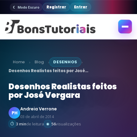
Registrar
Entrar
Modo Escuro
Abrir
menu
Home
Blog
DESENHOS
›
›
›
Desenhos Realistas feitos por José…
Desenhos Realistas feitos
por José Vergara
Andreia Verrone
PH
03 de abril de 2014
3 min
de leitura
56
visualizações