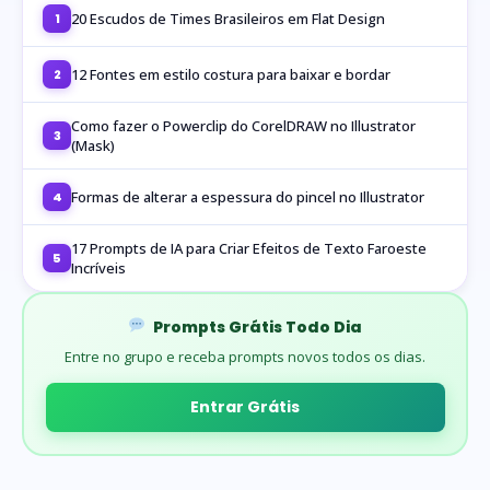
20 Escudos de Times Brasileiros em Flat Design
1
12 Fontes em estilo costura para baixar e bordar
2
Como fazer o Powerclip do CorelDRAW no Illustrator
3
(Mask)
Formas de alterar a espessura do pincel no Illustrator
4
17 Prompts de IA para Criar Efeitos de Texto Faroeste
5
Incríveis
Prompts Grátis Todo Dia
Entre no grupo e receba prompts novos todos os dias.
Entrar Grátis