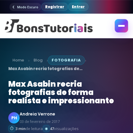
Registrar
Entrar
Modo Escuro
Abrir
menu
Home
Blog
FOTOGRAFIA
›
›
›
Max Asabin recria fotografias de…
Max Asabin recria
fotografias de forma
realista e impressionante
Andreia Verrone
PH
03 de fevereiro de 2017
3 min
de leitura
47
visualizações