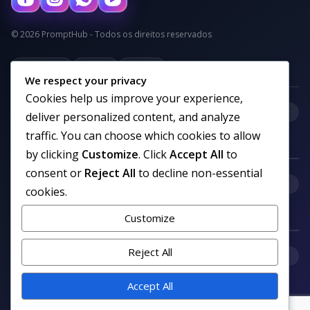
© 2026 PromptHub - Todos os direitos reservados
Privacidade
Termos
Cookies
We respect your privacy
Cookies help us improve your experience,
+
Categorias
deliver personalized content, and analyze
traffic. You can choose which cookies to allow
by clicking
Customize
. Click
Accept All
to
consent or
Reject All
to decline non-essential
+
Links uteis
cookies.
Customize
Reject All
+
Comunidade
Accept All