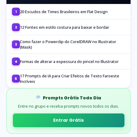
20 Escudos de Times Brasileiros em Flat Design
1
12 Fontes em estilo costura para baixar e bordar
2
Como fazer o Powerclip do CorelDRAW no Illustrator
3
(Mask)
Formas de alterar a espessura do pincel no Illustrator
4
17 Prompts de IA para Criar Efeitos de Texto Faroeste
5
Incríveis
Prompts Grátis Todo Dia
Entre no grupo e receba prompts novos todos os dias.
Entrar Grátis