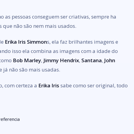
 as pessoas conseguem ser criativas, sempre ha
os que não são nem mais usados.
de
Erika Iris Simmon
s, ela faz brilhantes imagens e
tando isso ela combina as imagens com a idade do
, como
Bob Marley
,
Jimmy Hendrix
,
Santana
,
John
 já não são mais usadas.
vo, com certeza a
Erika Iris
sabe como ser original, todo
referencia