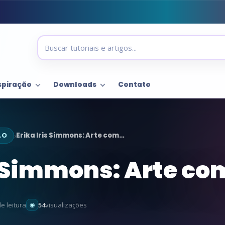
spiração
Downloads
Contato
ÃO
Erika Iris Simmons: Arte com…
›
s Simmons: Arte com
e leitura
54
visualizações