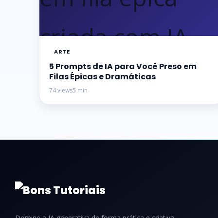
ARTE
5 Prompts de IA para Você Preso em
Filas Épicas e Dramáticas
74 views
5 min
Domine a IA generativa de forma prática e criativa.