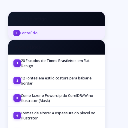
📋 Neste artigo
Conteúdo
1
🔥 Mais Lidos
20 Escudos de Times Brasileiros em Flat
1
Design
12 Fontes em estilo costura para baixar e
2
bordar
Como fazer o Powerclip do CorelDRAW no
3
Illustrator (Mask)
Formas de alterar a espessura do pincel no
4
Illustrator