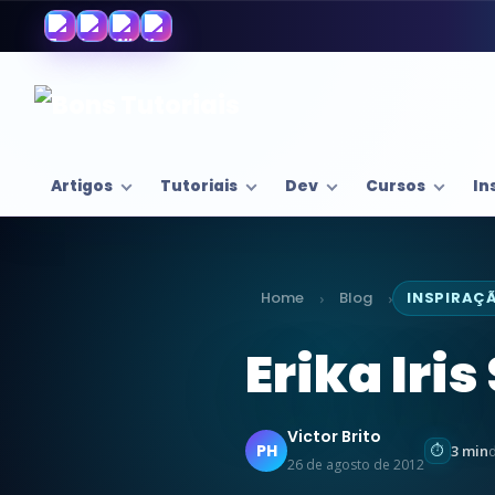
Artigos
Tutoriais
Dev
Cursos
In
Home
Blog
INSPIRAÇ
›
›
Erika Iri
Victor Brito
PH
3 min
d
26 de agosto de 2012