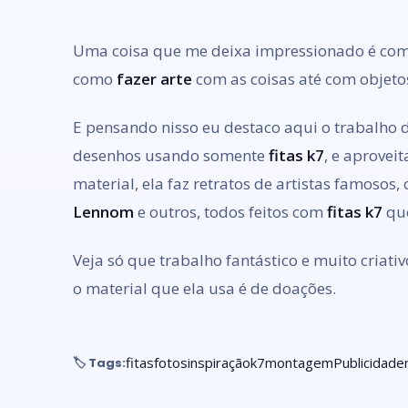
Uma coisa que me deixa impressionado é como
como
fazer arte
com as coisas até com objet
E pensando nisso eu destaco aqui o trabalho 
desenhos usando somente
fitas k7
, e aprovei
material, ela faz retratos de artistas famosos
Lennom
e outros, todos feitos com
fitas k7
que
Veja só que trabalho fantástico e muito criati
o material que ela usa é de doações.
fitas
fotos
inspiração
k7
montagem
Publicidade
🏷️ Tags: