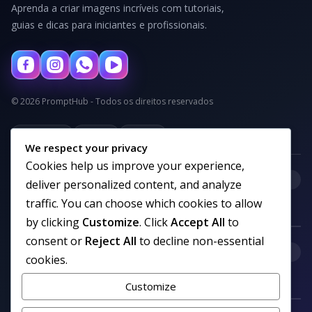
Aprenda a criar imagens incríveis com tutoriais,
guias e dicas para iniciantes e profissionais.
© 2026 PromptHub - Todos os direitos reservados
Privacidade
Termos
Cookies
We respect your privacy
Cookies help us improve your experience,
+
Categorias
deliver personalized content, and analyze
traffic. You can choose which cookies to allow
by clicking
Customize
. Click
Accept All
to
consent or
Reject All
to decline non-essential
+
Links uteis
cookies.
Customize