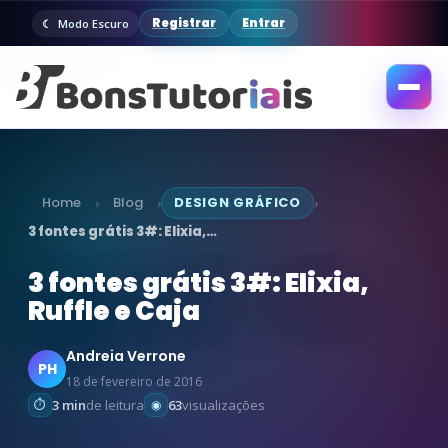
Registrar
Entrar
Modo Escuro
Abrir
menu
Home
Blog
DESIGN GRÁFICO
›
›
›
3 fontes grátis 3#: Elixia,…
3 fontes grátis 3#: Elixia,
Ruffle e Caja
Andreia Verrone
PH
18 de fevereiro de 2016
3 min
de leitura
63
visualizações