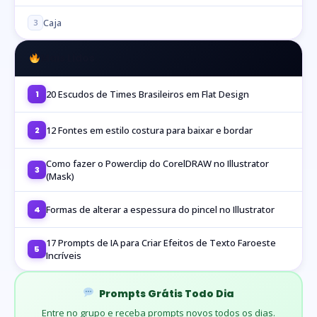
Caja
3
Mais Lidos
20 Escudos de Times Brasileiros em Flat Design
1
12 Fontes em estilo costura para baixar e bordar
2
Como fazer o Powerclip do CorelDRAW no Illustrator
3
(Mask)
Formas de alterar a espessura do pincel no Illustrator
4
17 Prompts de IA para Criar Efeitos de Texto Faroeste
5
Incríveis
Prompts Grátis Todo Dia
Entre no grupo e receba prompts novos todos os dias.