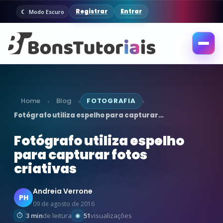
Registrar
Entrar
Modo Escuro
Abrir
menu
Home
Blog
FOTOGRAFIA
›
›
›
Fotógrafo utiliza espelho para capturar…
Fotógrafo utiliza espelho
para capturar fotos
criativas
Andreia Verrone
PH
09 de agosto de 2016
3 min
de leitura
51
visualizações