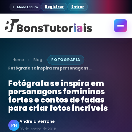
Registrar
Entrar
Modo Escuro
Abrir
menu
Home
Blog
FOTOGRAFIA
›
›
›
Fotógrafa se inspira em personagens…
Fotógrafa se inspira em
personagens femininos
fortes e contos de fadas
para criar fotos incríveis
Andreia Verrone
PH
08 de janeiro de 2018