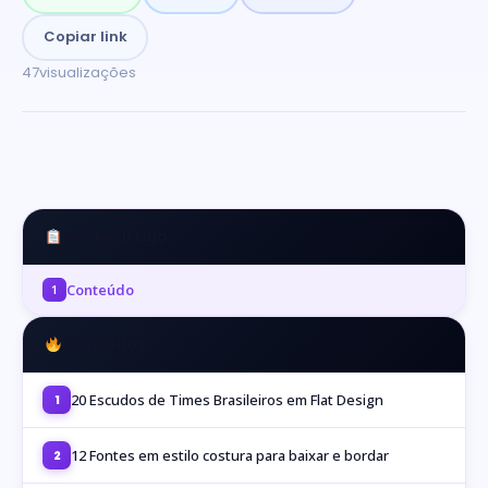
Copiar link
47
visualizações
Neste artigo
Conteúdo
1
Mais Lidos
20 Escudos de Times Brasileiros em Flat Design
1
12 Fontes em estilo costura para baixar e bordar
2