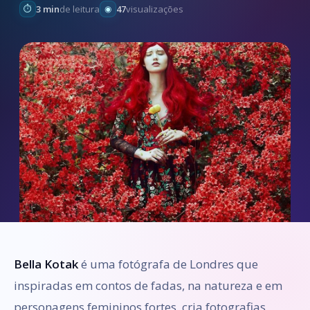
3 min
de leitura
47
visualizações
Bella Kotak
é uma fotógrafa de Londres que
inspiradas em contos de fadas, na natureza e em
personagens femininos fortes, cria fotografias