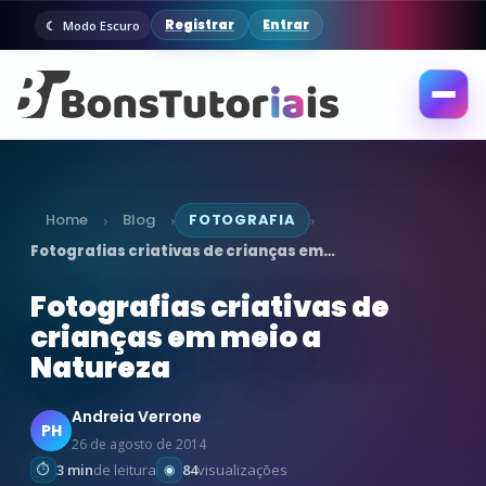
Registrar
Entrar
Modo Escuro
Abrir
menu
Home
Blog
FOTOGRAFIA
›
›
›
Fotografias criativas de crianças em…
Fotografias criativas de
crianças em meio a
Natureza
Andreia Verrone
PH
26 de agosto de 2014
3 min
de leitura
84
visualizações