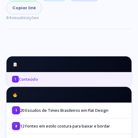
Copiar link
84
visualizações
Neste artigo
Conteúdo
1
Mais Lidos
20 Escudos de Times Brasileiros em Flat Design
1
12 Fontes em estilo costura para baixar e bordar
2