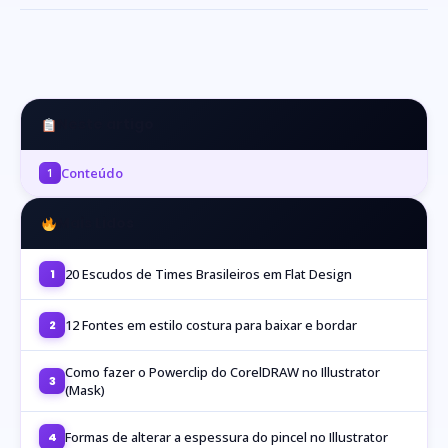
Neste artigo
Conteúdo
1
Mais Lidos
20 Escudos de Times Brasileiros em Flat Design
1
12 Fontes em estilo costura para baixar e bordar
2
Como fazer o Powerclip do CorelDRAW no Illustrator
3
(Mask)
Formas de alterar a espessura do pincel no Illustrator
4