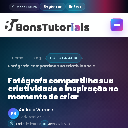
Registrar
Entrar
Modo Escuro
Abrir
menu
Home
Blog
FOTOGRAFIA
›
›
›
Fotógrafa compartilha sua criatividade e…
Fotógrafa compartilha sua
criatividade e inspiração no
momento de criar
Andreia Verrone
PH
17 de abril de 2018
3 min
de leitura
46
visualizações