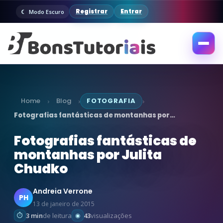
Registrar
Entrar
Modo Escuro
Abrir
menu
Home
Blog
FOTOGRAFIA
›
›
›
Fotografias fantásticas de montanhas por…
Fotografias fantásticas de
montanhas por Julita
Chudko
Andreia Verrone
PH
13 de janeiro de 2015
3 min
de leitura
43
visualizações