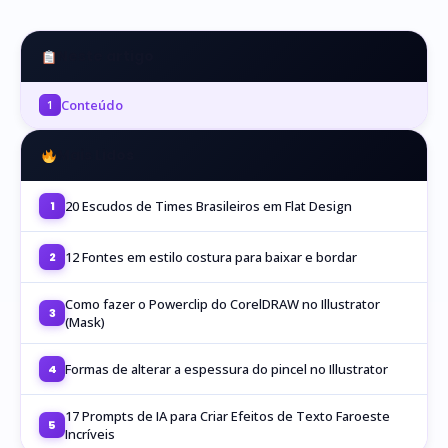
Neste artigo
Conteúdo
1
Mais Lidos
20 Escudos de Times Brasileiros em Flat Design
1
12 Fontes em estilo costura para baixar e bordar
2
Como fazer o Powerclip do CorelDRAW no Illustrator
3
(Mask)
Formas de alterar a espessura do pincel no Illustrator
4
17 Prompts de IA para Criar Efeitos de Texto Faroeste
5
Incríveis