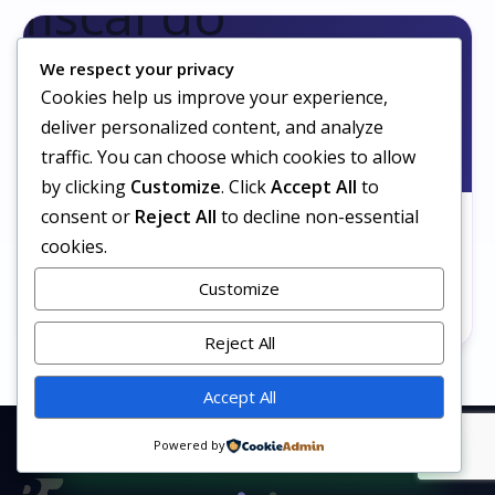
We respect your privacy
Cookies help us improve your experience,
deliver personalized content, and analyze
traffic. You can choose which cookies to allow
by clicking
Customize
. Click
Accept All
to
consent or
Reject All
to decline non-essential
ARTE
cookies.
5 Prompts de IA para Virar o Fiscal do
Churrasco em Cenas Absurdas
Customize
161 views
6 min
Reject All
Accept All
Siga nosso canal no WhatsApp
Powered by