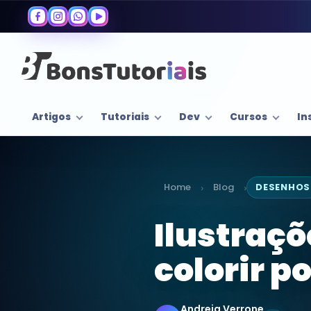
Artigos
Tutoriais
Dev
Cursos
In
Home
Blog
DESENHOS
›
›
Ilustraçõ
colorir p
Andreia Verrone