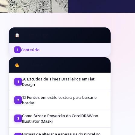
Neste artigo
Conteúdo
1
Mais Lidos
20 Escudos de Times Brasileiros em Flat
1
Design
12 Fontes em estilo costura para baixar e
2
bordar
Como fazer o Powerclip do CorelDRAW no
3
Illustrator (Mask)
Formas de alterar a espessura do pincel no