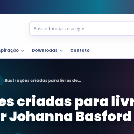
spiração
Downloads
Contato
Ilustrações criadas para livros de…
›
es criadas para liv
or Johanna Basford